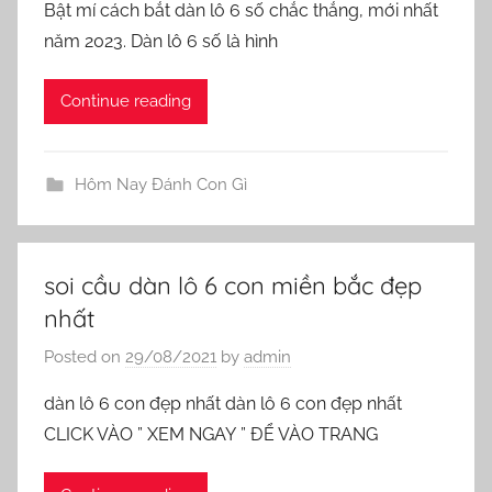
Bật mí cách bắt dàn lô 6 số chắc thắng, mới nhất
năm 2023. Dàn lô 6 số là hình
Continue reading
Hôm Nay Đánh Con Gì
soi cầu dàn lô 6 con miền bắc đẹp
nhất
Posted on
29/08/2021
by
admin
dàn lô 6 con đẹp nhất dàn lô 6 con đẹp nhất
CLICK VÀO ” XEM NGAY ” ĐỂ VÀO TRANG