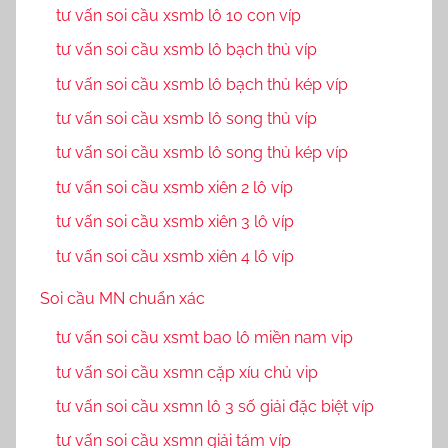
tư vấn soi cầu xsmb lô 10 con víp
tư vấn soi cầu xsmb lô bạch thủ víp
tư vấn soi cầu xsmb lô bạch thủ kép víp
tư vấn soi cầu xsmb lô song thủ víp
tư vấn soi cầu xsmb lô song thủ kép víp
tư vấn soi cầu xsmb xiên 2 lô víp
tư vấn soi cầu xsmb xiên 3 lô víp
tư vấn soi cầu xsmb xiên 4 lô víp
Soi cầu MN chuẩn xác
tư vấn soi cầu xsmt bao lô miền nam vip
tư vấn soi cầu xsmn cặp xíu chủ vip
tư vấn soi cầu xsmn lô 3 số giải đặc biệt víp
tư vấn soi cầu xsmn giải tám víp