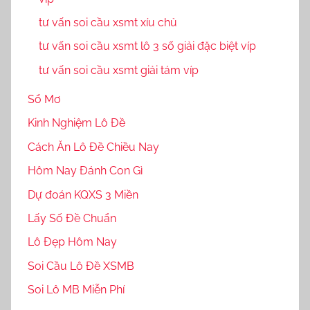
tư vấn soi cầu xsmt xíu chủ
tư vấn soi cầu xsmt lô 3 số giải đặc biệt víp
tư vấn soi cầu xsmt giải tám víp
Sổ Mơ
Kinh Nghiệm Lô Đề
Cách Ăn Lô Đề Chiều Nay
Hôm Nay Đánh Con Gì
Dự đoán KQXS 3 Miền
Lấy Số Đề Chuẩn
Lô Đẹp Hôm Nay
Soi Cầu Lô Đề XSMB
Soi Lô MB Miễn Phí