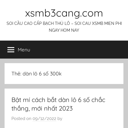
Skip
xsmb3cang.com
to
content
SOI CẦU CAO CẤP BẠCH THỦ LÔ – SOI CAU XSMB MIEN PHI
NGAY HOM NAY
Menu
Thẻ:
dàn lô 6 số 300k
Bật mí cách bắt dàn lô 6 số chắc
thắng, mới nhất 2023
Posted on
09/12/2022
by