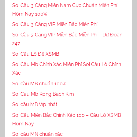
Soi Cầu 3 Càng Miền Nam Cực Chuẩn Miễn Phí
Hôm Nay 100%
Soi Cầu 3 Càng VIP Miền Bắc Miễn Phí
Soi Cầu 3 Càng VIP Miền Bắc Miễn Phí – Dự Đoán
247
Soi Cầu Lô Đề XSMB
Soi Cầu Mb Chính Xác Miễn Phí Soi Cầu Lô Chính
Xác
Soi cầu MB chuẩn 100%
Soi Cau Mb Rong Bach Kim
Soi cầu MB Víp nhất
Soi Cầu Miền Bắc Chính Xác 100 – Cầu Lô XSMB
Hôm Nay
Soi cầu MN chuẩn xác