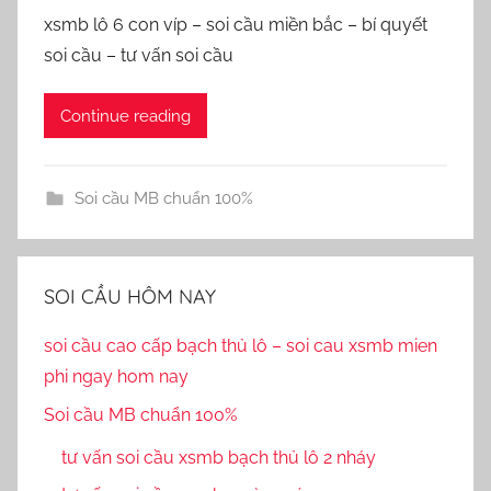
xsmb lô 6 con víp – soi cầu miền bắc – bí quyết
soi cầu – tư vấn soi cầu
Continue reading
Soi cầu MB chuẩn 100%
SOI CẦU HÔM NAY
soi cầu cao cấp bạch thủ lô – soi cau xsmb mien
phi ngay hom nay
Soi cầu MB chuẩn 100%
tư vấn soi cầu xsmb bạch thủ lô 2 nháy