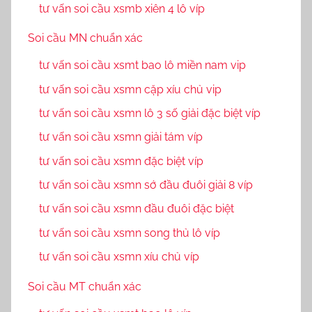
tư vấn soi cầu xsmb xiên 4 lô víp
Soi cầu MN chuẩn xác
tư vấn soi cầu xsmt bao lô miền nam vip
tư vấn soi cầu xsmn cặp xíu chủ vip
tư vấn soi cầu xsmn lô 3 số giải đặc biệt víp
tư vấn soi cầu xsmn giải tám víp
tư vấn soi cầu xsmn đặc biệt víp
tư vấn soi cầu xsmn sớ đầu đuôi giải 8 víp
tư vấn soi cầu xsmn đầu đuôi đặc biệt
tư vấn soi cầu xsmn song thủ lô víp
tư vấn soi cầu xsmn xíu chủ víp
Soi cầu MT chuẩn xác