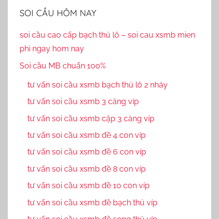
SOI CẦU HÔM NAY
soi cầu cao cấp bạch thủ lô – soi cau xsmb mien
phi ngay hom nay
Soi cầu MB chuẩn 100%
tư vấn soi cầu xsmb bạch thủ lô 2 nháy
tư vấn soi cầu xsmb 3 càng víp
tư vấn soi cầu xsmb cặp 3 càng víp
tư vấn soi cầu xsmb đề 4 con víp
tư vấn soi cầu xsmb đề 6 con víp
tư vấn soi cầu xsmb đề 8 con víp
tư vấn soi cầu xsmb đề 10 con víp
tư vấn soi cầu xsmb đề bạch thủ víp