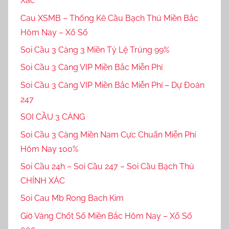
Xác
Cau XSMB – Thống Kê Cầu Bạch Thủ Miền Bắc
Hôm Nay – Xổ Số
Soi Cầu 3 Càng 3 Miền Tỷ Lệ Trúng 99%
Soi Cầu 3 Càng VIP Miền Bắc Miễn Phí
Soi Cầu 3 Càng VIP Miền Bắc Miễn Phí – Dự Đoán
247
SOI CẦU 3 CÀNG
Soi Cầu 3 Càng Miền Nam Cực Chuẩn Miễn Phí
Hôm Nay 100%
Soi Cầu 24h – Soi Cầu 247 – Soi Cầu Bạch Thủ
CHÍNH XÁC
Soi Cau Mb Rong Bach Kim
Giờ Vàng Chốt Số Miền Bắc Hôm Nay – Xổ Số