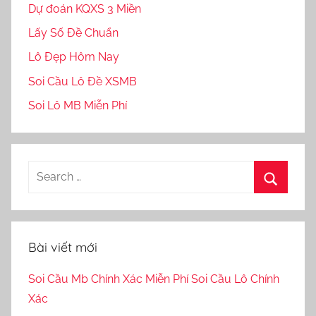
Dự đoán KQXS 3 Miền
Lấy Số Đề Chuẩn
Lô Đẹp Hôm Nay
Soi Cầu Lô Đề XSMB
Soi Lô MB Miễn Phí
Search
for:
Search
Bài viết mới
Soi Cầu Mb Chính Xác Miễn Phí Soi Cầu Lô Chính
Xác