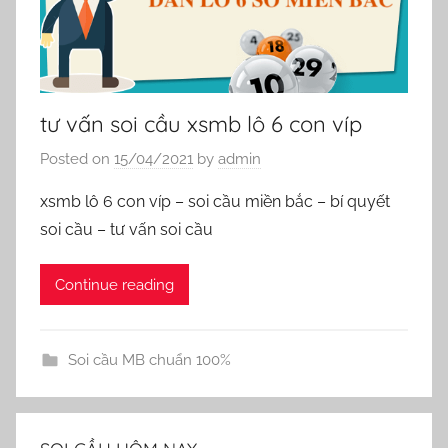
tư vấn soi cầu xsmb lô 6 con víp
Posted on
15/04/2021
by
admin
xsmb lô 6 con víp – soi cầu miền bắc – bí quyết
soi cầu – tư vấn soi cầu
Continue reading
Soi cầu MB chuẩn 100%