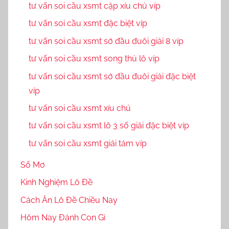
tư vấn soi cầu xsmt cặp xíu chủ víp
tư vấn soi cầu xsmt đặc biệt víp
tư vấn soi cầu xsmt sớ đầu đuôi giải 8 víp
tư vấn soi cầu xsmt song thủ lô víp
tư vấn soi cầu xsmt sớ đầu đuôi giải đặc biệt
víp
tư vấn soi cầu xsmt xíu chủ
tư vấn soi cầu xsmt lô 3 số giải đặc biệt víp
tư vấn soi cầu xsmt giải tám víp
Sổ Mơ
Kinh Nghiệm Lô Đề
Cách Ăn Lô Đề Chiều Nay
Hôm Nay Đánh Con Gì