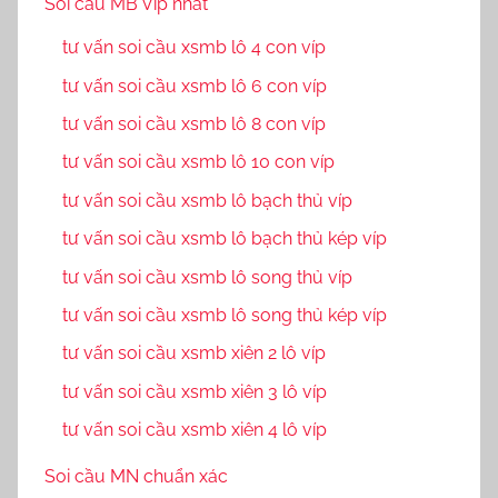
Soi cầu MB Víp nhất
tư vấn soi cầu xsmb lô 4 con víp
tư vấn soi cầu xsmb lô 6 con víp
tư vấn soi cầu xsmb lô 8 con víp
tư vấn soi cầu xsmb lô 10 con víp
tư vấn soi cầu xsmb lô bạch thủ víp
tư vấn soi cầu xsmb lô bạch thủ kép víp
tư vấn soi cầu xsmb lô song thủ víp
tư vấn soi cầu xsmb lô song thủ kép víp
tư vấn soi cầu xsmb xiên 2 lô víp
tư vấn soi cầu xsmb xiên 3 lô víp
tư vấn soi cầu xsmb xiên 4 lô víp
Soi cầu MN chuẩn xác