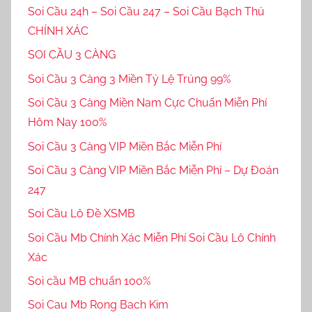
Soi Cầu 24h – Soi Cầu 247 – Soi Cầu Bạch Thủ
CHÍNH XÁC
SOI CẦU 3 CÀNG
Soi Cầu 3 Càng 3 Miền Tỷ Lệ Trúng 99%
Soi Cầu 3 Càng Miền Nam Cực Chuẩn Miễn Phí
Hôm Nay 100%
Soi Cầu 3 Càng VIP Miền Bắc Miễn Phí
Soi Cầu 3 Càng VIP Miền Bắc Miễn Phí – Dự Đoán
247
Soi Cầu Lô Đề XSMB
Soi Cầu Mb Chính Xác Miễn Phí Soi Cầu Lô Chính
Xác
Soi cầu MB chuẩn 100%
Soi Cau Mb Rong Bach Kim