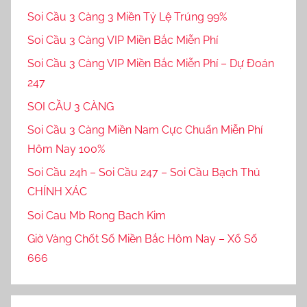
Soi Cầu 3 Càng 3 Miền Tỷ Lệ Trúng 99%
Soi Cầu 3 Càng VIP Miền Bắc Miễn Phí
Soi Cầu 3 Càng VIP Miền Bắc Miễn Phí – Dự Đoán
247
SOI CẦU 3 CÀNG
Soi Cầu 3 Càng Miền Nam Cực Chuẩn Miễn Phí
Hôm Nay 100%
Soi Cầu 24h – Soi Cầu 247 – Soi Cầu Bạch Thủ
CHÍNH XÁC
Soi Cau Mb Rong Bach Kim
Giờ Vàng Chốt Số Miền Bắc Hôm Nay – Xổ Số
666