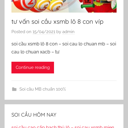
tư vấn soi cầu xsmb lô 8 con víp
Posted on
15/04/2021
by
admin
soi cầu xsmb lô 8 con – soi cau lo chuan mb – soi
cau lo chuan xacb – tư
Continue reading
Soi cầu MB chuẩn 100%
SOI CẦU HÔM NAY
soi cầu cao cấp bạch thủ lô – soi cau xsmb mien