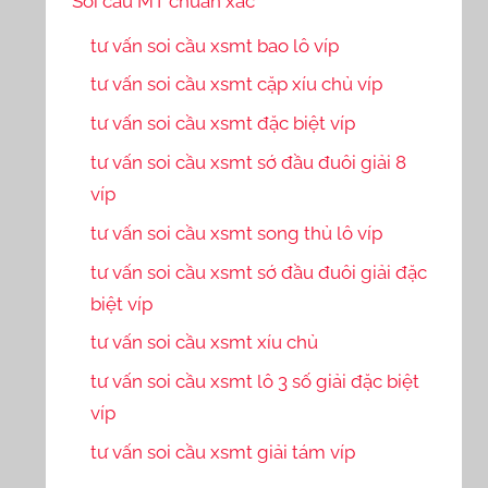
Soi cầu MT chuẩn xác
tư vấn soi cầu xsmt bao lô víp
tư vấn soi cầu xsmt cặp xíu chủ víp
tư vấn soi cầu xsmt đặc biệt víp
tư vấn soi cầu xsmt sớ đầu đuôi giải 8
víp
tư vấn soi cầu xsmt song thủ lô víp
tư vấn soi cầu xsmt sớ đầu đuôi giải đặc
biệt víp
tư vấn soi cầu xsmt xíu chủ
tư vấn soi cầu xsmt lô 3 số giải đặc biệt
víp
tư vấn soi cầu xsmt giải tám víp