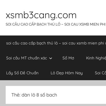
Skip
to
xsmb3cang.com
content
SOI CẦU CAO CẤP BẠCH THỦ LÔ – SOI CAU XSMB MIEN PH
soi cầu cao cấp bạch thủ lô – soi cau xsmb mien ph
Soi cầu MT chuẩn xác
Sổ Mơ
Kinh Nghi
Lấy Số Đề Chuẩn
Lô Đẹp Hôm Nay
Soi C
Thẻ:
dàn lô 8 số bach