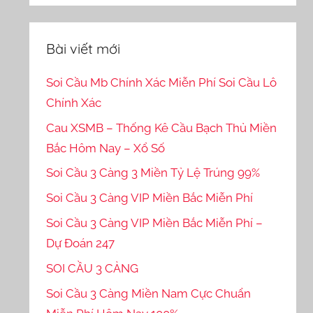
Bài viết mới
Soi Cầu Mb Chính Xác Miễn Phí Soi Cầu Lô
Chính Xác
Cau XSMB – Thống Kê Cầu Bạch Thủ Miền
Bắc Hôm Nay – Xổ Số
Soi Cầu 3 Càng 3 Miền Tỷ Lệ Trúng 99%
Soi Cầu 3 Càng VIP Miền Bắc Miễn Phí
Soi Cầu 3 Càng VIP Miền Bắc Miễn Phí –
Dự Đoán 247
SOI CẦU 3 CÀNG
Soi Cầu 3 Càng Miền Nam Cực Chuẩn