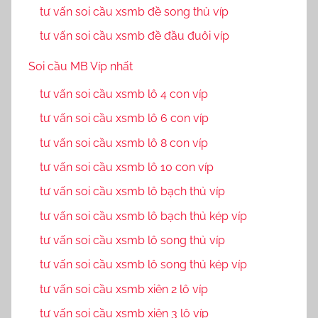
tư vấn soi cầu xsmb đề song thủ víp
tư vấn soi cầu xsmb đề đầu đuôi víp
Soi cầu MB Víp nhất
tư vấn soi cầu xsmb lô 4 con víp
tư vấn soi cầu xsmb lô 6 con víp
tư vấn soi cầu xsmb lô 8 con víp
tư vấn soi cầu xsmb lô 10 con víp
tư vấn soi cầu xsmb lô bạch thủ víp
tư vấn soi cầu xsmb lô bạch thủ kép víp
tư vấn soi cầu xsmb lô song thủ víp
tư vấn soi cầu xsmb lô song thủ kép víp
tư vấn soi cầu xsmb xiên 2 lô víp
tư vấn soi cầu xsmb xiên 3 lô víp