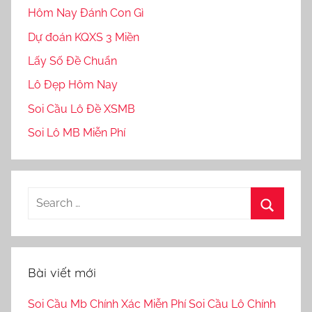
Hôm Nay Đánh Con Gì
Dự đoán KQXS 3 Miền
Lấy Số Đề Chuẩn
Lô Đẹp Hôm Nay
Soi Cầu Lô Đề XSMB
Soi Lô MB Miễn Phí
Search
for:
Search
Bài viết mới
Soi Cầu Mb Chính Xác Miễn Phí Soi Cầu Lô Chính