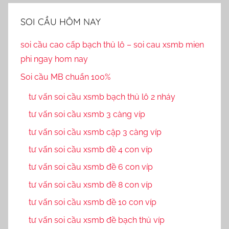
SOI CẦU HÔM NAY
soi cầu cao cấp bạch thủ lô – soi cau xsmb mien
phi ngay hom nay
Soi cầu MB chuẩn 100%
tư vấn soi cầu xsmb bạch thủ lô 2 nháy
tư vấn soi cầu xsmb 3 càng víp
tư vấn soi cầu xsmb cặp 3 càng víp
tư vấn soi cầu xsmb đề 4 con víp
tư vấn soi cầu xsmb đề 6 con víp
tư vấn soi cầu xsmb đề 8 con víp
tư vấn soi cầu xsmb đề 10 con víp
tư vấn soi cầu xsmb đề bạch thủ víp