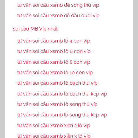
tư vấn soi cầu xsmb đề song thủ víp
tư vấn soi cầu xsmb đề đầu đuôi víp
Soi cầu MB Víp nhất
tư vấn soi cầu xsmb lô 4 con víp
tư vấn soi cầu xsmb lô 6 con víp
tư vấn soi cầu xsmb lô 8 con víp
tư vấn soi cầu xsmb lô 10 con víp
tư vấn soi cầu xsmb lô bạch thủ víp
tư vấn soi cầu xsmb lô bạch thủ kép víp
tư vấn soi cầu xsmb lô song thủ víp
tư vấn soi cầu xsmb lô song thủ kép víp
tư vấn soi cầu xsmb xiên 2 lô víp
tư vấn soi cầu xsmb xiên 3 lô víp