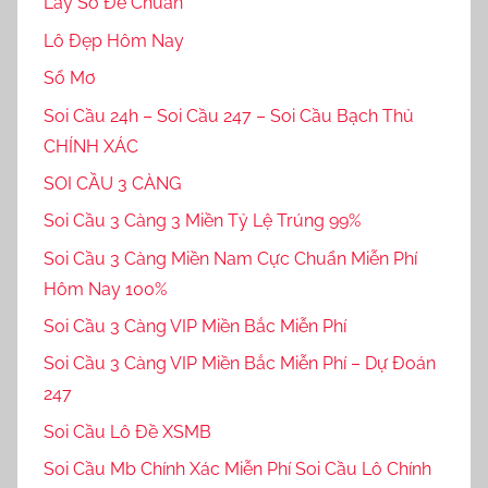
Lấy Số Đề Chuẩn
Lô Đẹp Hôm Nay
Sổ Mơ
Soi Cầu 24h – Soi Cầu 247 – Soi Cầu Bạch Thủ
CHÍNH XÁC
SOI CẦU 3 CÀNG
Soi Cầu 3 Càng 3 Miền Tỷ Lệ Trúng 99%
Soi Cầu 3 Càng Miền Nam Cực Chuẩn Miễn Phí
Hôm Nay 100%
Soi Cầu 3 Càng VIP Miền Bắc Miễn Phí
Soi Cầu 3 Càng VIP Miền Bắc Miễn Phí – Dự Đoán
247
Soi Cầu Lô Đề XSMB
Soi Cầu Mb Chính Xác Miễn Phí Soi Cầu Lô Chính