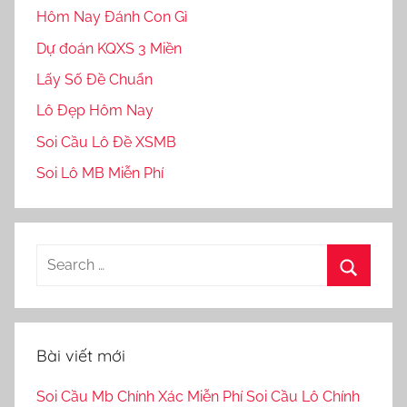
Hôm Nay Đánh Con Gì
Dự đoán KQXS 3 Miền
Lấy Số Đề Chuẩn
Lô Đẹp Hôm Nay
Soi Cầu Lô Đề XSMB
Soi Lô MB Miễn Phí
Search
for:
Search
Bài viết mới
Soi Cầu Mb Chính Xác Miễn Phí Soi Cầu Lô Chính