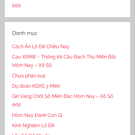
666
Danh mục
Cách Ăn Lô Đề Chiều Nay
Cau XSMB – Thống Kê Cầu Bạch Thủ Miền Bắc
Hôm Nay – Xổ Số
Chưa phân loại
Dự đoán KQXS 3 Miền
Giờ Vàng Chốt Số Miền Bắc Hôm Nay – Xổ Số
666
Hôm Nay Đánh Con Gì
Kinh Nghiệm Lô Đề