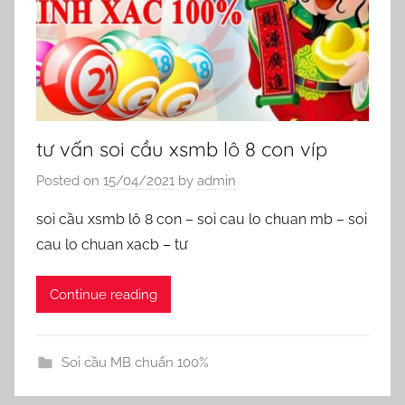
tư vấn soi cầu xsmb lô 8 con víp
Posted on
15/04/2021
by
admin
soi cầu xsmb lô 8 con – soi cau lo chuan mb – soi
cau lo chuan xacb – tư
Continue reading
Soi cầu MB chuẩn 100%