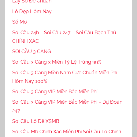
Lấy Số Đề Chuẩn
Lô Đẹp Hôm Nay
Sổ Mơ
Soi Cầu 24h – Soi Cầu 247 – Soi Cầu Bạch Thủ
CHÍNH XÁC
SOI CẦU 3 CÀNG
Soi Cầu 3 Càng 3 Miền Tỷ Lệ Trúng 99%
Soi Cầu 3 Càng Miền Nam Cực Chuẩn Miễn Phí
Hôm Nay 100%
Soi Cầu 3 Càng VIP Miền Bắc Miễn Phí
Soi Cầu 3 Càng VIP Miền Bắc Miễn Phí – Dự Đoán
247
Soi Cầu Lô Đề XSMB
Soi Cầu Mb Chính Xác Miễn Phí Soi Cầu Lô Chính