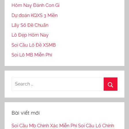
Hôm Nay Đánh Con Gì
Dự đoán KQXS 3 Miền
Lấy Số Đề Chuẩn
Lô Đẹp Hôm Nay
Soi Cầu Lô Đề XSMB
Soi Lô MB Miễn Phí
Search
for:
Search
Bài viết mới
Soi Cầu Mb Chính Xác Miễn Phí Soi Cầu Lô Chính