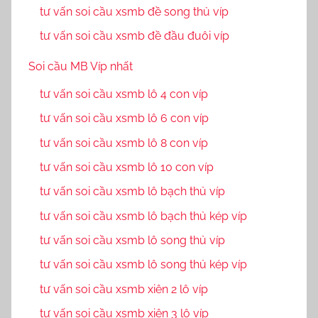
tư vấn soi cầu xsmb đề song thủ víp
tư vấn soi cầu xsmb đề đầu đuôi víp
Soi cầu MB Víp nhất
tư vấn soi cầu xsmb lô 4 con víp
tư vấn soi cầu xsmb lô 6 con víp
tư vấn soi cầu xsmb lô 8 con víp
tư vấn soi cầu xsmb lô 10 con víp
tư vấn soi cầu xsmb lô bạch thủ víp
tư vấn soi cầu xsmb lô bạch thủ kép víp
tư vấn soi cầu xsmb lô song thủ víp
tư vấn soi cầu xsmb lô song thủ kép víp
tư vấn soi cầu xsmb xiên 2 lô víp
tư vấn soi cầu xsmb xiên 3 lô víp