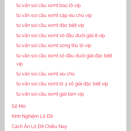
tư vấn soi cầu xsmt bao lô víp
tư vấn soi cầu xsmt cặp xíu chủ víp
tư vấn soi cầu xsmt đặc biệt víp
tư vấn soi cầu xsmt sớ đầu đuôi giải 8 víp
tư vấn soi cầu xsmt song thủ lô víp
tư vấn soi cầu xsmt sớ đầu đuôi giải đặc biệt
víp
tư vấn soi cầu xsmt xíu chủ
tư vấn soi cầu xsmt lô 3 số giải đặc biệt víp
tư vấn soi cầu xsmt giải tám víp
Sổ Mơ
Kinh Nghiệm Lô Đề
Cách Ăn Lô Đề Chiều Nay