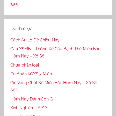
666
Danh mục
Cách Ăn Lô Đề Chiều Nay
Cau XSMB – Thống Kê Cầu Bạch Thủ Miền Bắc
Hôm Nay – Xổ Số
Chưa phân loại
Dự đoán KQXS 3 Miền
Giờ Vàng Chốt Số Miền Bắc Hôm Nay – Xổ Số
666
Hôm Nay Đánh Con Gì
Kinh Nghiệm Lô Đề