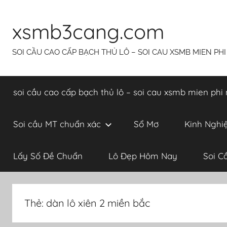
Skip
to
xsmb3cang.com
content
SOI CẦU CAO CẤP BẠCH THỦ LÔ – SOI CAU XSMB MIEN PH
soi cầu cao cấp bạch thủ lô – soi cau xsmb mien ph
Soi cầu MT chuẩn xác
Sổ Mơ
Kinh Nghi
Lấy Số Đề Chuẩn
Lô Đẹp Hôm Nay
Soi C
Thẻ:
dàn lô xiên 2 miền bắc