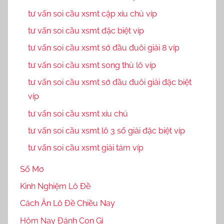
tư vấn soi cầu xsmt cặp xíu chủ víp
tư vấn soi cầu xsmt đặc biệt víp
tư vấn soi cầu xsmt sớ đầu đuôi giải 8 víp
tư vấn soi cầu xsmt song thủ lô víp
tư vấn soi cầu xsmt sớ đầu đuôi giải đặc biệt
víp
tư vấn soi cầu xsmt xíu chủ
tư vấn soi cầu xsmt lô 3 số giải đặc biệt víp
tư vấn soi cầu xsmt giải tám víp
Sổ Mơ
Kinh Nghiệm Lô Đề
Cách Ăn Lô Đề Chiều Nay
Hôm Nay Đánh Con Gì