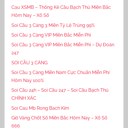
Cau XSMB – Thống Kê Cầu Bạch Thủ Miền Bắc
Hôm Nay – Xổ Số
Soi Cầu 3 Càng 3 Miền Tỷ Lệ Trúng 99%
Soi Cầu 3 Càng VIP Miền Bắc Miễn Phí
Soi Cầu 3 Càng VIP Miền Bắc Miễn Phí – Dự Đoán
247
SOI CẦU 3 CÀNG
Soi Cầu 3 Càng Miền Nam Cực Chuẩn Miễn Phí
Hôm Nay 100%
Soi Cầu 24h – Soi Cầu 247 – Soi Cầu Bạch Thủ
CHÍNH XÁC
Soi Cau Mb Rong Bach Kim
Giờ Vàng Chốt Số Miền Bắc Hôm Nay – Xổ Số
666