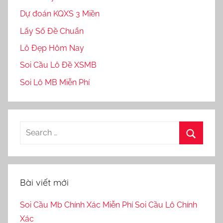
Dự đoán KQXS 3 Miền
Lấy Số Đề Chuẩn
Lô Đẹp Hôm Nay
Soi Cầu Lô Đề XSMB
Soi Lô MB Miễn Phí
Search
for:
Search
Bài viết mới
Soi Cầu Mb Chính Xác Miễn Phí Soi Cầu Lô Chính
Xác