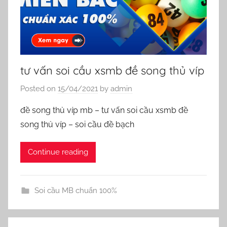
tư vấn soi cầu xsmb đề song thủ víp
Posted on
15/04/2021
by
admin
đề song thủ víp mb – tư vấn soi cầu xsmb đề
song thủ víp – soi cầu đề bạch
Continue reading
Soi cầu MB chuẩn 100%