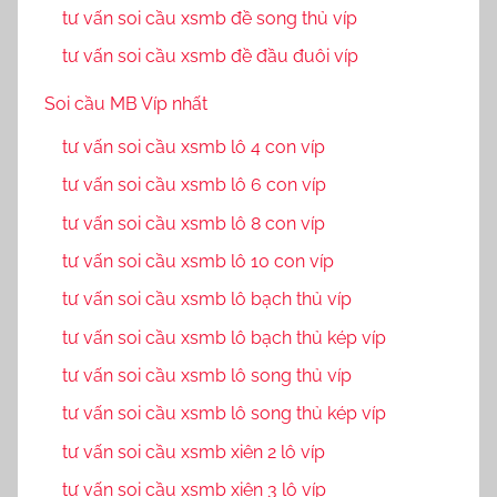
tư vấn soi cầu xsmb đề song thủ víp
tư vấn soi cầu xsmb đề đầu đuôi víp
Soi cầu MB Víp nhất
tư vấn soi cầu xsmb lô 4 con víp
tư vấn soi cầu xsmb lô 6 con víp
tư vấn soi cầu xsmb lô 8 con víp
tư vấn soi cầu xsmb lô 10 con víp
tư vấn soi cầu xsmb lô bạch thủ víp
tư vấn soi cầu xsmb lô bạch thủ kép víp
tư vấn soi cầu xsmb lô song thủ víp
tư vấn soi cầu xsmb lô song thủ kép víp
tư vấn soi cầu xsmb xiên 2 lô víp
tư vấn soi cầu xsmb xiên 3 lô víp