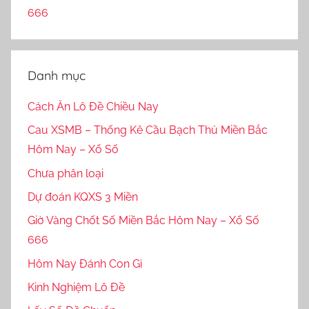
666
Danh mục
Cách Ăn Lô Đề Chiều Nay
Cau XSMB – Thống Kê Cầu Bạch Thủ Miền Bắc
Hôm Nay – Xổ Số
Chưa phân loại
Dự đoán KQXS 3 Miền
Giờ Vàng Chốt Số Miền Bắc Hôm Nay – Xổ Số
666
Hôm Nay Đánh Con Gì
Kinh Nghiệm Lô Đề