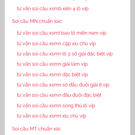
tư vấn soi cầu xsmb xiên 4 lô víp
Soi cầu MN chuẩn xác
tư vấn soi cầu xsmt bao lô miền nam vip
tư vấn soi cầu xsmn cặp xíu chủ vip
tư vấn soi cầu xsmn lô 3 số giải đặc biệt víp
tư vấn soi cầu xsmn giải tám víp
tư vấn soi cầu xsmn đặc biệt víp
tư vấn soi cầu xsmn sớ đầu đuôi giải 8 víp
tư vấn soi cầu xsmn đầu đuôi đặc biệt
tư vấn soi cầu xsmn song thủ lô víp
tư vấn soi cầu xsmn xíu chủ víp
Soi cầu MT chuẩn xác