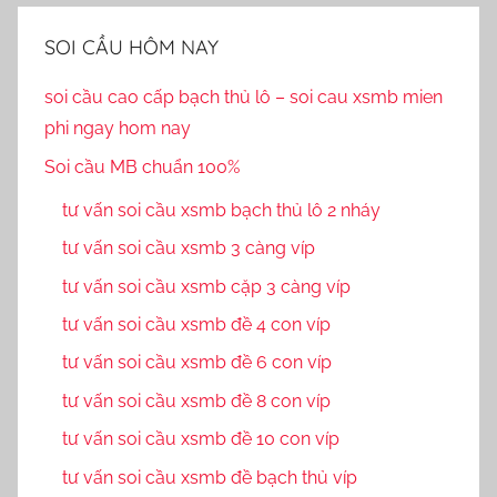
SOI CẦU HÔM NAY
soi cầu cao cấp bạch thủ lô – soi cau xsmb mien
phi ngay hom nay
Soi cầu MB chuẩn 100%
tư vấn soi cầu xsmb bạch thủ lô 2 nháy
tư vấn soi cầu xsmb 3 càng víp
tư vấn soi cầu xsmb cặp 3 càng víp
tư vấn soi cầu xsmb đề 4 con víp
tư vấn soi cầu xsmb đề 6 con víp
tư vấn soi cầu xsmb đề 8 con víp
tư vấn soi cầu xsmb đề 10 con víp
tư vấn soi cầu xsmb đề bạch thủ víp