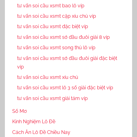
tư vấn soi cầu xsmt bao lô víp
tư vấn soi cầu xsmt cặp xíu chủ víp
tư vấn soi cầu xsmt đặc biệt víp
tư vấn soi cầu xsmt sớ đầu đuôi giải 8 víp
tư vấn soi cầu xsmt song thủ lô víp
tư vấn soi cầu xsmt sớ đầu đuôi giải đặc biệt
víp
tư vấn soi cầu xsmt xíu chủ
tư vấn soi cầu xsmt lô 3 số giải đặc biệt víp
tư vấn soi cầu xsmt giải tám víp
Sổ Mơ
Kinh Nghiệm Lô Đề
Cách Ăn Lô Đề Chiều Nay