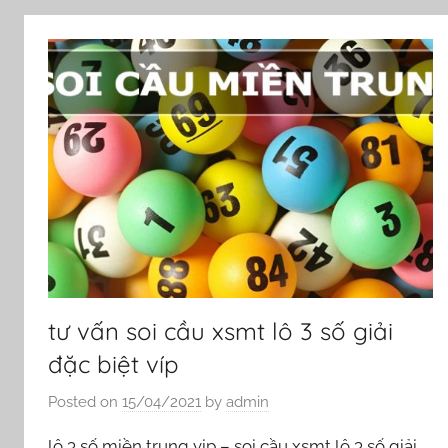
tư vấn soi cầu xsmt lô 3 số giải
đặc biệt víp
Posted on
15/04/2021
by
admin
lô 3 số miền trung vip – soi cầu xsmt lô 3 số giải