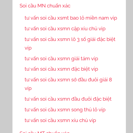
Soi cầu MN chuẩn xác
tư vấn soi cầu xsmt bao lô miền nam vip
tư vấn soi cầu xsmn cặp xíu chủ vip
tư vấn soi cầu xsmn lô 3 số giải đặc biệt
víp
tư vấn soi cầu xsmn giải tám víp
tư vấn soi cầu xsmn đặc biệt víp
tư vấn soi cầu xsmn sớ đầu đuôi giải 8
víp
tư vấn soi cầu xsmn đầu đuôi đặc biệt
tư vấn soi cầu xsmn song thủ lô víp
tư vấn soi cầu xsmn xíu chủ víp