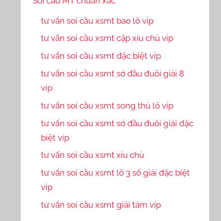
Soi cầu MT chuẩn xác
tư vấn soi cầu xsmt bao lô víp
tư vấn soi cầu xsmt cặp xíu chủ víp
tư vấn soi cầu xsmt đặc biệt víp
tư vấn soi cầu xsmt sớ đầu đuôi giải 8
víp
tư vấn soi cầu xsmt song thủ lô víp
tư vấn soi cầu xsmt sớ đầu đuôi giải đặc
biệt víp
tư vấn soi cầu xsmt xíu chủ
tư vấn soi cầu xsmt lô 3 số giải đặc biệt
víp
tư vấn soi cầu xsmt giải tám víp