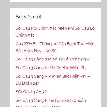
Bài viết mới
Soi Cầu Mb Chính Xác Miễn Phí Soi Cầu Lô
Chính Xác
Cau XSMB – Thống Kê Cầu Bạch Thủ Miền
Bắc Hôm Nay – Xổ Số
Soi Cầu 3 Càng 3 Miền Tỷ Lệ Trúng 99%
Soi Cầu 3 Càng VIP Miền Bắc Miễn Phí
Soi Cầu 3 Càng VIP Miền Bắc Miễn Phí –
Dự Đoán 247
SOI CẦU 3 CÀNG
Soi Cầu 3 Càng Miền Nam Cực Chuẩn