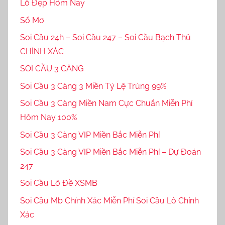
Lô Đẹp Hôm Nay
Sổ Mơ
Soi Cầu 24h – Soi Cầu 247 – Soi Cầu Bạch Thủ
CHÍNH XÁC
SOI CẦU 3 CÀNG
Soi Cầu 3 Càng 3 Miền Tỷ Lệ Trúng 99%
Soi Cầu 3 Càng Miền Nam Cực Chuẩn Miễn Phí
Hôm Nay 100%
Soi Cầu 3 Càng VIP Miền Bắc Miễn Phí
Soi Cầu 3 Càng VIP Miền Bắc Miễn Phí – Dự Đoán
247
Soi Cầu Lô Đề XSMB
Soi Cầu Mb Chính Xác Miễn Phí Soi Cầu Lô Chính
Xác