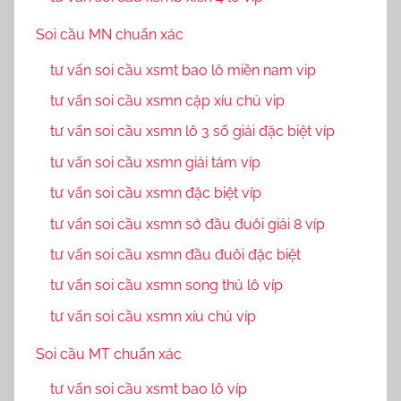
Soi cầu MN chuẩn xác
tư vấn soi cầu xsmt bao lô miền nam vip
tư vấn soi cầu xsmn cặp xíu chủ vip
tư vấn soi cầu xsmn lô 3 số giải đặc biệt víp
tư vấn soi cầu xsmn giải tám víp
tư vấn soi cầu xsmn đặc biệt víp
tư vấn soi cầu xsmn sớ đầu đuôi giải 8 víp
tư vấn soi cầu xsmn đầu đuôi đặc biệt
tư vấn soi cầu xsmn song thủ lô víp
tư vấn soi cầu xsmn xíu chủ víp
Soi cầu MT chuẩn xác
tư vấn soi cầu xsmt bao lô víp