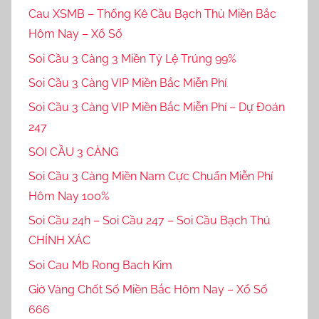
Cau XSMB – Thống Kê Cầu Bạch Thủ Miền Bắc
Hôm Nay – Xổ Số
Soi Cầu 3 Càng 3 Miền Tỷ Lệ Trúng 99%
Soi Cầu 3 Càng VIP Miền Bắc Miễn Phí
Soi Cầu 3 Càng VIP Miền Bắc Miễn Phí – Dự Đoán
247
SOI CẦU 3 CÀNG
Soi Cầu 3 Càng Miền Nam Cực Chuẩn Miễn Phí
Hôm Nay 100%
Soi Cầu 24h – Soi Cầu 247 – Soi Cầu Bạch Thủ
CHÍNH XÁC
Soi Cau Mb Rong Bach Kim
Giờ Vàng Chốt Số Miền Bắc Hôm Nay – Xổ Số
666