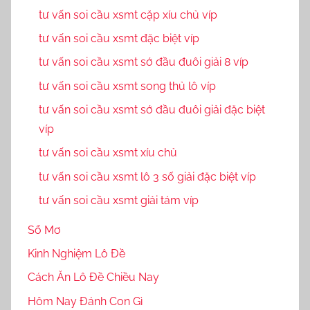
tư vấn soi cầu xsmt cặp xíu chủ víp
tư vấn soi cầu xsmt đặc biệt víp
tư vấn soi cầu xsmt sớ đầu đuôi giải 8 víp
tư vấn soi cầu xsmt song thủ lô víp
tư vấn soi cầu xsmt sớ đầu đuôi giải đặc biệt
víp
tư vấn soi cầu xsmt xíu chủ
tư vấn soi cầu xsmt lô 3 số giải đặc biệt víp
tư vấn soi cầu xsmt giải tám víp
Sổ Mơ
Kinh Nghiệm Lô Đề
Cách Ăn Lô Đề Chiều Nay
Hôm Nay Đánh Con Gì