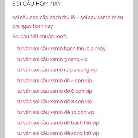
SOI CẦU HÔM NAY
soi cầu cao cấp bạch thủ lô – soi cau xsmb mien
phi ngay hom nay
Soi cầu MB chuẩn 100%
tư vấn soi cầu xsmb bạch thủ lô 2 nháy
tư vấn soi cầu xsmb 3 càng víp
tư vấn soi cầu xsmb cặp 3 càng víp
tư vấn soi cầu xsmb đề 4 con víp
tư vấn soi cầu xsmb đề 6 con víp
tư vấn soi cầu xsmb đề 8 con víp
tư vấn soi cầu xsmb đề 10 con víp
tư vấn soi cầu xsmb đề bạch thủ víp
tư vấn soi cầu xsmb đề song thủ víp