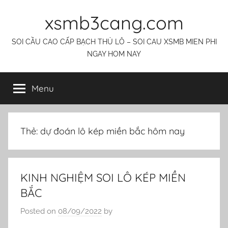
Skip
xsmb3cang.com
to
content
SOI CẦU CAO CẤP BẠCH THỦ LÔ – SOI CAU XSMB MIEN PHI
NGAY HOM NAY
Menu
Thẻ:
dự đoán lô kép miền bắc hôm nay
KINH NGHIỆM SOI LÔ KÉP MIỀN
BẮC
Posted on
08/09/2022
by