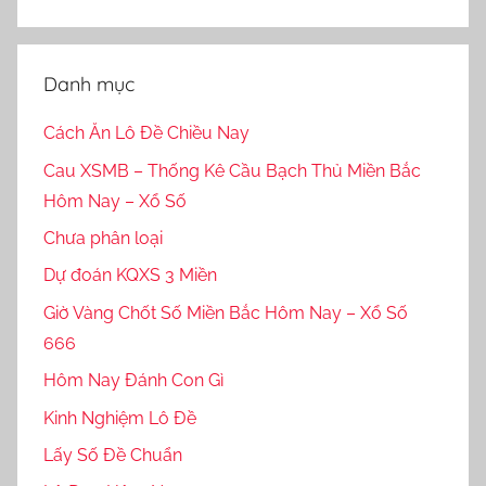
Danh mục
Cách Ăn Lô Đề Chiều Nay
Cau XSMB – Thống Kê Cầu Bạch Thủ Miền Bắc
Hôm Nay – Xổ Số
Chưa phân loại
Dự đoán KQXS 3 Miền
Giờ Vàng Chốt Số Miền Bắc Hôm Nay – Xổ Số
666
Hôm Nay Đánh Con Gì
Kinh Nghiệm Lô Đề
Lấy Số Đề Chuẩn