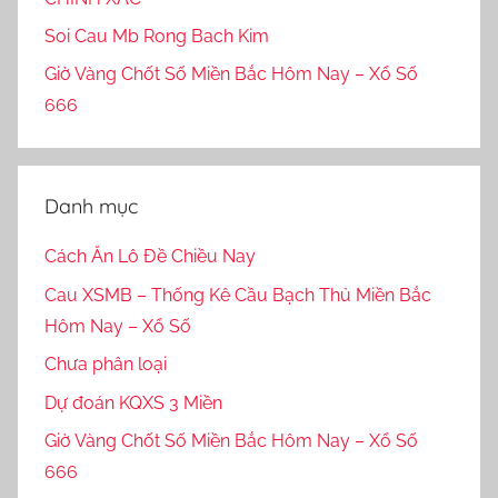
Soi Cau Mb Rong Bach Kim
Giờ Vàng Chốt Số Miền Bắc Hôm Nay – Xổ Số
666
Danh mục
Cách Ăn Lô Đề Chiều Nay
Cau XSMB – Thống Kê Cầu Bạch Thủ Miền Bắc
Hôm Nay – Xổ Số
Chưa phân loại
Dự đoán KQXS 3 Miền
Giờ Vàng Chốt Số Miền Bắc Hôm Nay – Xổ Số
666