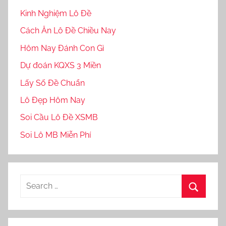
Kinh Nghiệm Lô Đề
Cách Ăn Lô Đề Chiều Nay
Hôm Nay Đánh Con Gì
Dự đoán KQXS 3 Miền
Lấy Số Đề Chuẩn
Lô Đẹp Hôm Nay
Soi Cầu Lô Đề XSMB
Soi Lô MB Miễn Phí
Search
for:
Search