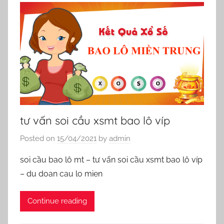
tư vấn soi cầu xsmt bao lô víp
Posted on
15/04/2021
by
admin
soi cầu bao lô mt – tư vấn soi cầu xsmt bao lô víp
– du doan cau lo mien
Continue reading