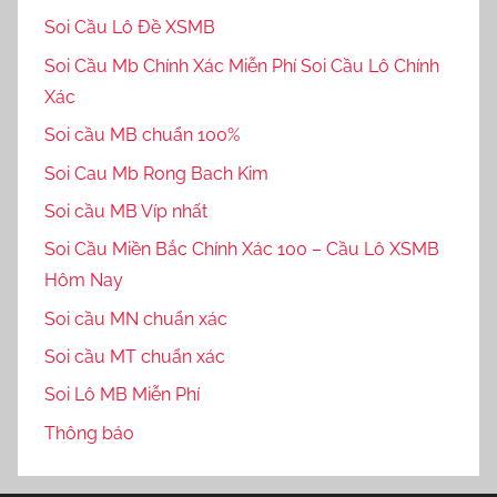
Soi Cầu Lô Đề XSMB
Soi Cầu Mb Chính Xác Miễn Phí Soi Cầu Lô Chính
Xác
Soi cầu MB chuẩn 100%
Soi Cau Mb Rong Bach Kim
Soi cầu MB Víp nhất
Soi Cầu Miền Bắc Chính Xác 100 – Cầu Lô XSMB
Hôm Nay
Soi cầu MN chuẩn xác
Soi cầu MT chuẩn xác
Soi Lô MB Miễn Phí
Thông báo