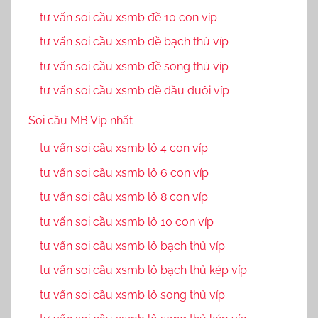
tư vấn soi cầu xsmb đề 10 con víp
tư vấn soi cầu xsmb đề bạch thủ víp
tư vấn soi cầu xsmb đề song thủ víp
tư vấn soi cầu xsmb đề đầu đuôi víp
Soi cầu MB Víp nhất
tư vấn soi cầu xsmb lô 4 con víp
tư vấn soi cầu xsmb lô 6 con víp
tư vấn soi cầu xsmb lô 8 con víp
tư vấn soi cầu xsmb lô 10 con víp
tư vấn soi cầu xsmb lô bạch thủ víp
tư vấn soi cầu xsmb lô bạch thủ kép víp
tư vấn soi cầu xsmb lô song thủ víp