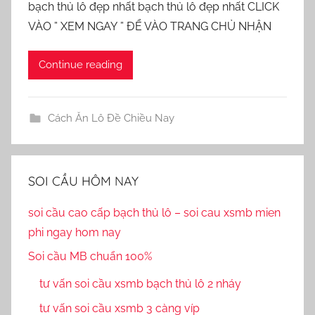
bạch thủ lô đẹp nhất bạch thủ lô đẹp nhất CLICK
VÀO ” XEM NGAY ” ĐỂ VÀO TRANG CHỦ NHẬN
Continue reading
Cách Ăn Lô Đề Chiều Nay
SOI CẦU HÔM NAY
soi cầu cao cấp bạch thủ lô – soi cau xsmb mien
phi ngay hom nay
Soi cầu MB chuẩn 100%
tư vấn soi cầu xsmb bạch thủ lô 2 nháy
tư vấn soi cầu xsmb 3 càng víp