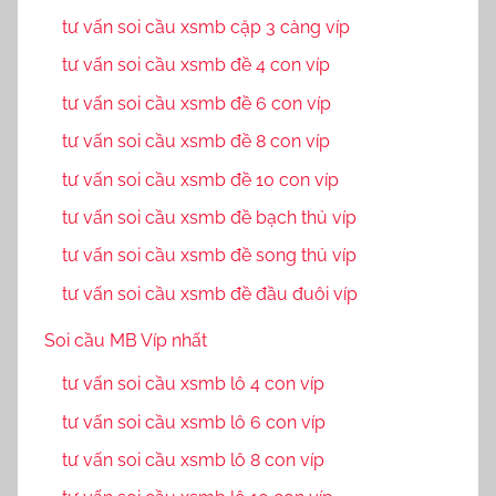
tư vấn soi cầu xsmb cặp 3 càng víp
tư vấn soi cầu xsmb đề 4 con víp
tư vấn soi cầu xsmb đề 6 con víp
tư vấn soi cầu xsmb đề 8 con víp
tư vấn soi cầu xsmb đề 10 con víp
tư vấn soi cầu xsmb đề bạch thủ víp
tư vấn soi cầu xsmb đề song thủ víp
tư vấn soi cầu xsmb đề đầu đuôi víp
Soi cầu MB Víp nhất
tư vấn soi cầu xsmb lô 4 con víp
tư vấn soi cầu xsmb lô 6 con víp
tư vấn soi cầu xsmb lô 8 con víp