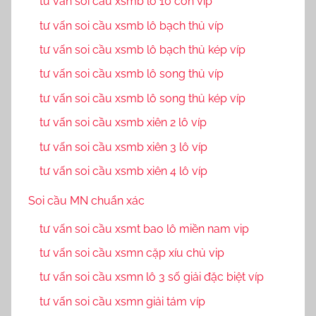
tư vấn soi cầu xsmb lô 10 con víp
tư vấn soi cầu xsmb lô bạch thủ víp
tư vấn soi cầu xsmb lô bạch thủ kép víp
tư vấn soi cầu xsmb lô song thủ víp
tư vấn soi cầu xsmb lô song thủ kép víp
tư vấn soi cầu xsmb xiên 2 lô víp
tư vấn soi cầu xsmb xiên 3 lô víp
tư vấn soi cầu xsmb xiên 4 lô víp
Soi cầu MN chuẩn xác
tư vấn soi cầu xsmt bao lô miền nam vip
tư vấn soi cầu xsmn cặp xíu chủ vip
tư vấn soi cầu xsmn lô 3 số giải đặc biệt víp
tư vấn soi cầu xsmn giải tám víp