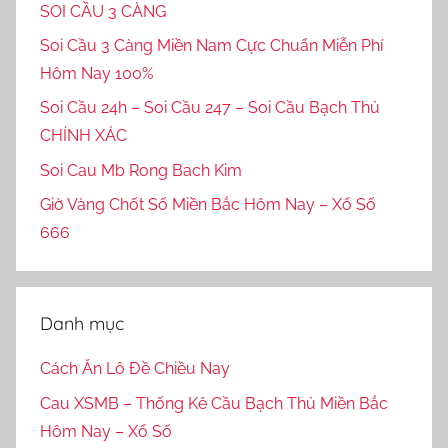
SOI CẦU 3 CÀNG
Soi Cầu 3 Càng Miền Nam Cực Chuẩn Miễn Phí
Hôm Nay 100%
Soi Cầu 24h – Soi Cầu 247 – Soi Cầu Bạch Thủ
CHÍNH XÁC
Soi Cau Mb Rong Bach Kim
Giờ Vàng Chốt Số Miền Bắc Hôm Nay – Xổ Số
666
Danh mục
Cách Ăn Lô Đề Chiều Nay
Cau XSMB – Thống Kê Cầu Bạch Thủ Miền Bắc
Hôm Nay – Xổ Số