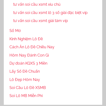
tư vấn soi cầu xsmt xíu chủ
tư vấn soi cầu xsmt lô 3 số giải đặc biệt víp
tư vấn soi cầu xsmt giải tám víp
Sổ Mơ
Kinh Nghiệm Lô Đề
Cách Ăn Lô Đề Chiều Nay
Hôm Nay Đánh Con Gì
Dự đoán KQXS 3 Miền
Lấy Số Đề Chuẩn
Lô Đẹp Hôm Nay
Soi Cầu Lô Đề XSMB
Soi Lô MB Miễn Phí