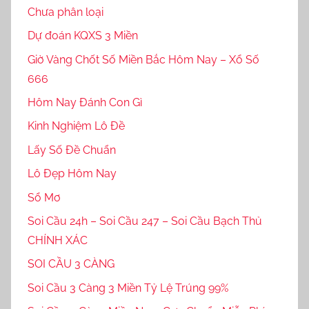
Chưa phân loại
Dự đoán KQXS 3 Miền
Giờ Vàng Chốt Số Miền Bắc Hôm Nay – Xổ Số
666
Hôm Nay Đánh Con Gì
Kinh Nghiệm Lô Đề
Lấy Số Đề Chuẩn
Lô Đẹp Hôm Nay
Sổ Mơ
Soi Cầu 24h – Soi Cầu 247 – Soi Cầu Bạch Thủ
CHÍNH XÁC
SOI CẦU 3 CÀNG
Soi Cầu 3 Càng 3 Miền Tỷ Lệ Trúng 99%