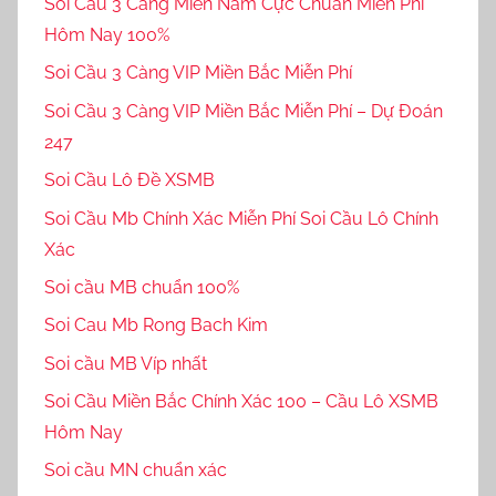
Soi Cầu 3 Càng Miền Nam Cực Chuẩn Miễn Phí
Hôm Nay 100%
Soi Cầu 3 Càng VIP Miền Bắc Miễn Phí
Soi Cầu 3 Càng VIP Miền Bắc Miễn Phí – Dự Đoán
247
Soi Cầu Lô Đề XSMB
Soi Cầu Mb Chính Xác Miễn Phí Soi Cầu Lô Chính
Xác
Soi cầu MB chuẩn 100%
Soi Cau Mb Rong Bach Kim
Soi cầu MB Víp nhất
Soi Cầu Miền Bắc Chính Xác 100 – Cầu Lô XSMB
Hôm Nay
Soi cầu MN chuẩn xác