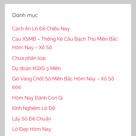
Danh mục
Cách Ăn Lô Đề Chiều Nay
Cau XSMB – Thống Kê Cầu Bạch Thủ Miền Bắc
Hôm Nay – Xổ Số
Chưa phân loại
Dự đoán KQXS 3 Miền
Giờ Vàng Chốt Số Miền Bắc Hôm Nay – Xổ Số
666
Hôm Nay Đánh Con Gì
Kinh Nghiệm Lô Đề
Lấy Số Đề Chuẩn
Lô Đẹp Hôm Nay