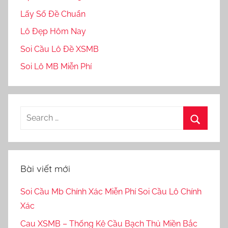
Lấy Số Đề Chuẩn
Lô Đẹp Hôm Nay
Soi Cầu Lô Đề XSMB
Soi Lô MB Miễn Phí
Search
for:
Search
Bài viết mới
Soi Cầu Mb Chính Xác Miễn Phí Soi Cầu Lô Chính
Xác
Cau XSMB – Thống Kê Cầu Bạch Thủ Miền Bắc