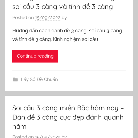
soi cầu 3 càng và tính đề 3 càng
Posted on
15/09/2022
by
Hướng dẫn cách đánh đề 3 càng, soi cầu 3 càng
và tính đề 3 càng. Kinh nghiệm soi cầu
Continue reading
Lấy Số Đề Chuẩn
Soi cầu 3 càng miền Bắc hôm nay –
Dàn đề 3 càng cực đẹp đánh quanh
năm
Posted on
15/09/2022
by