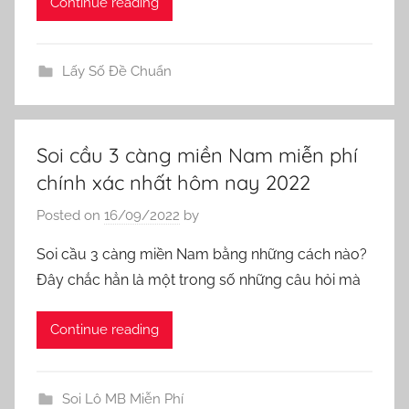
Continue reading
Lấy Số Đề Chuẩn
Soi cầu 3 càng miền Nam miễn phí
chính xác nhất hôm nay 2022
Posted on
16/09/2022
by
Soi cầu 3 càng miền Nam bằng những cách nào?
Đây chắc hẳn là một trong số những câu hỏi mà
Continue reading
Soi Lô MB Miễn Phí