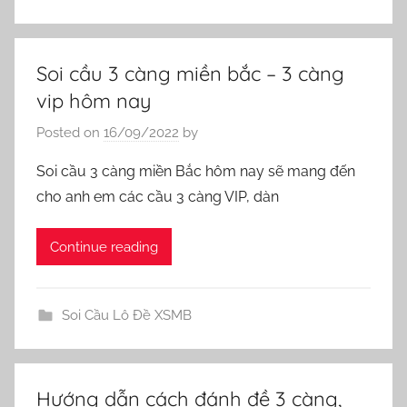
Soi cầu 3 càng miền bắc – 3 càng
vip hôm nay
Posted on
16/09/2022
by
Soi cầu 3 càng miền Bắc hôm nay sẽ mang đến
cho anh em các cầu 3 càng VIP, dàn
Continue reading
Soi Cầu Lô Đề XSMB
Hướng dẫn cách đánh đề 3 càng,