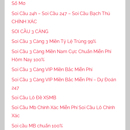
Sổ Mơ
Soi Cầu 24h – Soi Cầu 247 – Soi Cầu Bạch Thủ
CHÍNH XÁC
SOI CẦU 3 CÀNG
Soi Cầu 3 Càng 3 Miền Tỷ Lệ Trúng 99%
Soi Cầu 3 Càng Miền Nam Cực Chuẩn Miễn Phí
Hôm Nay 100%
Soi Cầu 3 Càng VIP Miền Bắc Miễn Phí
Soi Cầu 3 Càng VIP Miền Bắc Miễn Phí – Dự Đoán
247
Soi Cầu Lô Đề XSMB
Soi Cầu Mb Chính Xác Miễn Phí Soi Cầu Lô Chính
Xác
Soi cầu MB chuẩn 100%