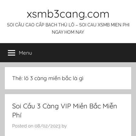
Skip
xsmb3cang.com
to
content
SOI CẦU CAO CẤP BẠCH THỦ LÔ – SOI CAU XSMB MIEN PHI
NGAY HOM NAY
Menu
Thẻ:
lô 3 càng miền bắc là gì
Soi Cầu 3 Càng VIP Miền Bắc Miễn
Phí
Posted on
08/02/2023
by