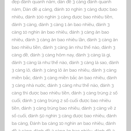
đẹp đánh quanh năm
,
dàn đề 3 càng đánh quanh
năm
,
Dàn đề 4 càng
,
đánh 10 nghìn 3 càng được bao
nhiêu
,
đánh 100 nghìn 3 càng được bao nhiêu tiền
,
đánh 3 càng
,
đánh 3 càng 1 ăn bao nhiêu
,
đánh 3
càng 10 nghìn ăn bao nhiêu
,
đánh 3 càng ăn bao
nhiêu
,
đánh 3 càng ăn bao nhiêu lần
,
đánh 3 càng ăn
bao nhiêu tiền
,
đánh 3 càng ăn như thế nào
,
đánh 3
càng đề
,
đánh 3 càng hôm nay
,
đánh 3 càng là gì
,
đánh 3 càng là như thế nào
,
đánh 3 càng là sao
,
đánh
3 càng lô
,
đánh 3 càng lô ăn bao nhiêu
,
đánh 3 càng
miền bắc
,
đánh 3 càng miền bắc ăn bao nhiêu
,
đánh
3 càng nhà nước
,
đánh 3 càng như thế nào
,
đánh 3
càng thì được bao nhiêu tiền
,
đánh 3 càng trúng 2 số
cuối
,
đánh 3 càng trúng 2 số cuối được bao nhiêu
tiền
,
đánh 3 càng trúng bao nhiêu
,
đánh 3 càng về 2
số cuối
,
đánh 50 nghìn 3 càng được bao nhiêu
,
đánh
ba càng
,
Đánh ba càng 10 nghìn an bao nhiêu
,
đánh
đề 3 càng
,
đánh đề 3 càng ăn bao nhiêu
,
đánh đề 3