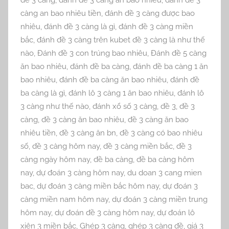
càng an bao nhiêu tiền
,
đánh đề 3 càng được bao
nhiêu
,
đánh đề 3 càng là gì
,
đánh đề 3 càng miền
bắc
,
đánh đề 3 càng trên kubet đề 3 càng là như thế
nào
,
Đánh đề 3 con trúng bao nhiêu
,
Đánh đề 5 càng
ăn bao nhiêu
,
đánh đề ba càng
,
đánh đề ba càng 1 ăn
bao nhiêu
,
đánh đề ba càng ăn bao nhiêu
,
đánh đề
ba càng là gì
,
đánh lô 3 càng 1 ăn bao nhiêu
,
đánh lô
3 càng như thế nào
,
đánh xổ số 3 càng
,
đề 3
,
đề 3
càng
,
đề 3 càng ăn bao nhiêu
,
đề 3 càng ăn bao
nhiêu tiền
,
đề 3 càng ăn bn
,
đề 3 càng có bao nhiêu
số
,
đề 3 càng hôm nay
,
đề 3 càng miền bắc
,
đề 3
càng ngày hôm nay
,
đề ba càng
,
đề ba càng hôm
nay
,
dự đoán 3 càng hôm nay
,
du doan 3 cang mien
bac
,
dự đoán 3 càng miền bắc hôm nay
,
dự đoán 3
càng miền nam hôm nay
,
dự đoán 3 càng miền trung
hôm nay
,
dự đoán đề 3 càng hôm nay
,
dự đoán lô
xiên 3 miền bắc
,
Ghép 3 càng
,
ghép 3 càng đề
,
giá 3