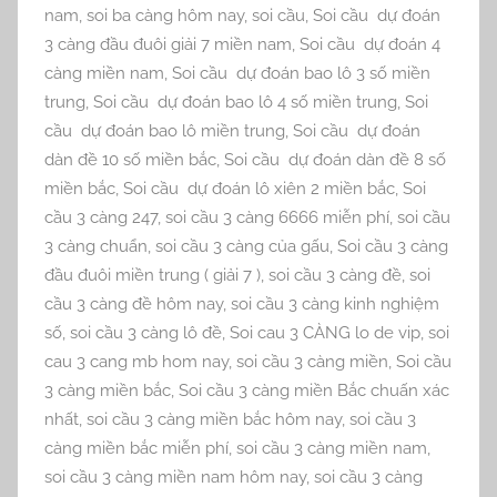
nam
,
soi ba càng hôm nay
,
soi cầu
,
Soi cầu dự đoán
3 càng đầu đuôi giải 7 miền nam
,
Soi cầu dự đoán 4
càng miền nam
,
Soi cầu dự đoán bao lô 3 số miền
trung
,
Soi cầu dự đoán bao lô 4 số miền trung
,
Soi
cầu dự đoán bao lô miền trung
,
Soi cầu dự đoán
dàn đề 10 số miền bắc
,
Soi cầu dự đoán dàn đề 8 số
miền bắc
,
Soi cầu dự đoán lô xiên 2 miền bắc
,
Soi
cầu 3 càng 247
,
soi cầu 3 càng 6666 miễn phí
,
soi cầu
3 càng chuẩn
,
soi cầu 3 càng của gấu
,
Soi cầu 3 càng
đầu đuôi miền trung ( giải 7 )
,
soi cầu 3 càng đề
,
soi
cầu 3 càng đề hôm nay
,
soi cầu 3 càng kinh nghiệm
số
,
soi cầu 3 càng lô đề
,
Soi cau 3 CÀNG lo de vip
,
soi
cau 3 cang mb hom nay
,
soi cầu 3 càng miền
,
Soi cầu
3 càng miền bắc
,
Soi cầu 3 càng miền Bắc chuấn xác
nhất
,
soi cầu 3 càng miền bắc hôm nay
,
soi cầu 3
càng miền bắc miễn phí
,
soi cầu 3 càng miền nam
,
soi cầu 3 càng miền nam hôm nay
,
soi cầu 3 càng