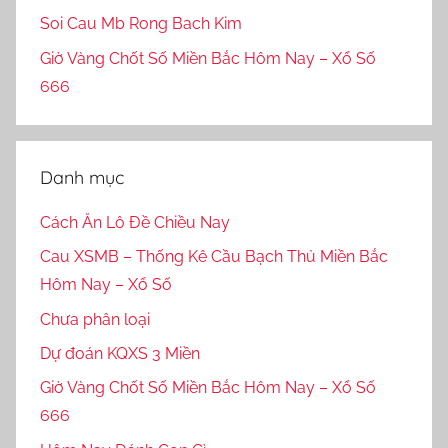
Soi Cau Mb Rong Bach Kim
Giờ Vàng Chốt Số Miền Bắc Hôm Nay – Xổ Số
666
Danh mục
Cách Ăn Lô Đề Chiều Nay
Cau XSMB – Thống Kê Cầu Bạch Thủ Miền Bắc
Hôm Nay – Xổ Số
Chưa phân loại
Dự đoán KQXS 3 Miền
Giờ Vàng Chốt Số Miền Bắc Hôm Nay – Xổ Số
666