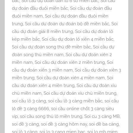
bắc
,
Soi cầu dự đoán dàn lô 6 số miền bắc
,
Soi cầu
dự đoán đầu đuôi miền bắc
,
Soi cầu dự đoán đầu
đuôi miền nam
,
Soi cầu dự đoán đầu đuôi miền
trung
,
Soi cầu dự đoán dự đoán bộ đề miền bắc
,
Soi
cầu dự đoán giải 8 miền trung
,
Soi cầu dự đoán lô
kép miền bắc
,
Soi cầu dự đoán lô xiên 4 miền bắc
,
Soi cầu dự đoán song thủ đề miền bắc
,
Soi cầu dự
đoán song thủ miền nam
,
Soi cầu dự đoán xiên 2
miền nam
,
Soi cầu dự đoán xiên 2 miền trung
,
Soi
cầu dự đoán xiên 3 miền nam
,
Soi cầu dự đoán xiên 3
miền trung
,
Soi cầu dự đoán xiên 4 miền nam
,
Soi
cầu dự đoán xiên 4 miền trung
,
Soi cầu dự đoán xỉu
chủ miền nam
,
Soi cầu dự đoán xỉu chủ miền trung
,
soi cầu lô 3 càng
,
soi cầu lô 3 càng miền bắc
,
soi cầu
lô đề 3 càng 6666
,
soi cầu online chốt 3 càng siêu
vip
,
soi cầu song thủ lô miền trung
,
Soi cu 3 càng MB
,
soi đề 3 càng
,
soi đề 3 càng hôm nay
,
soi đề ba càng
,
soi lô 3 càng
,
soi lo 3 cang mien bac
,
soi lo mb mien