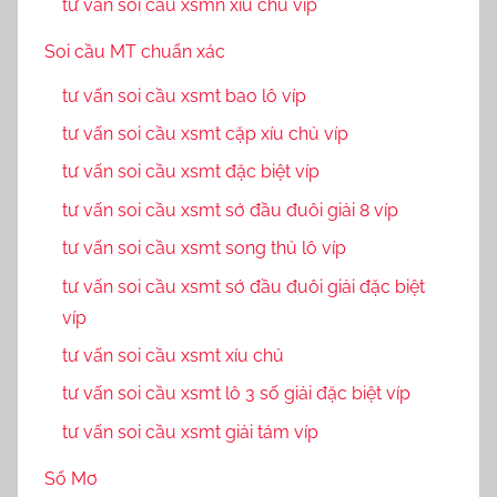
tư vấn soi cầu xsmn xíu chủ víp
Soi cầu MT chuẩn xác
tư vấn soi cầu xsmt bao lô víp
tư vấn soi cầu xsmt cặp xíu chủ víp
tư vấn soi cầu xsmt đặc biệt víp
tư vấn soi cầu xsmt sớ đầu đuôi giải 8 víp
tư vấn soi cầu xsmt song thủ lô víp
tư vấn soi cầu xsmt sớ đầu đuôi giải đặc biệt
víp
tư vấn soi cầu xsmt xíu chủ
tư vấn soi cầu xsmt lô 3 số giải đặc biệt víp
tư vấn soi cầu xsmt giải tám víp
Sổ Mơ