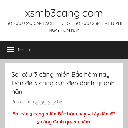
Skip
xsmb3cang.com
to
content
SOI CẦU CAO CẤP BẠCH THỦ LÔ – SOI CAU XSMB MIEN PHI
NGAY HOM NAY
Menu
Soi cầu 3 càng miền Bắc hôm nay –
Dàn đề 3 càng cực đẹp đánh quanh
năm
Posted on
15/09/2022
by
Soi cầu 3 càng miền Bắc hôm nay – Lấy dàn đề
3 càng đánh quanh năm.