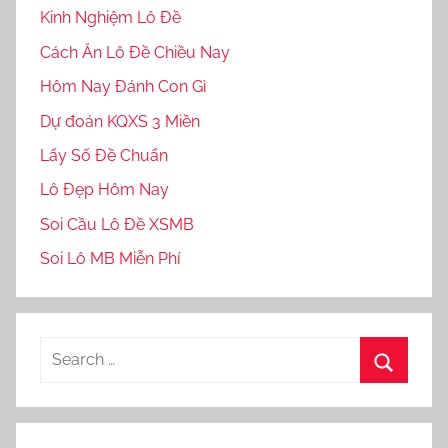
Kinh Nghiệm Lô Đề
Cách Ăn Lô Đề Chiều Nay
Hôm Nay Đánh Con Gì
Dự đoán KQXS 3 Miền
Lấy Số Đề Chuẩn
Lô Đẹp Hôm Nay
Soi Cầu Lô Đề XSMB
Soi Lô MB Miễn Phí
Search
for:
Search