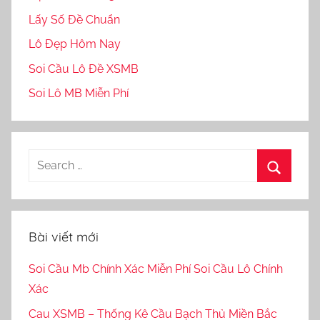
Lấy Số Đề Chuẩn
Lô Đẹp Hôm Nay
Soi Cầu Lô Đề XSMB
Soi Lô MB Miễn Phí
Search
for:
Search
Bài viết mới
Soi Cầu Mb Chính Xác Miễn Phí Soi Cầu Lô Chính
Xác
Cau XSMB – Thống Kê Cầu Bạch Thủ Miền Bắc