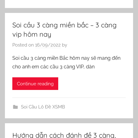
Soi cầu 3 càng miền bắc – 3 càng
vip hôm nay
Posted on
16/09/2022
by
Soi cầu 3 càng miền Bắc hôm nay sẽ mang đến
cho anh em các cầu 3 càng VIP, dàn
Continue reading
Soi Cầu Lô Đề XSMB
Hướng dẫn cách đánh đề 3 càng,