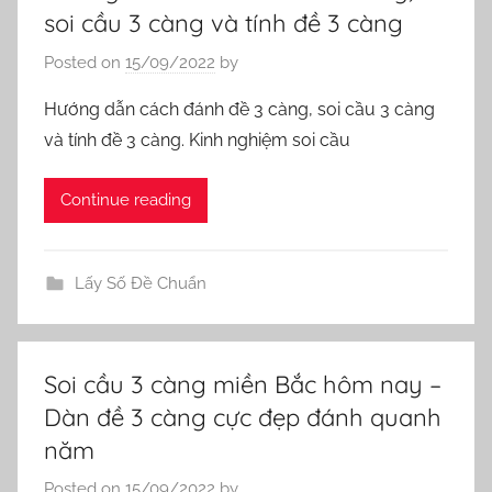
soi cầu 3 càng và tính đề 3 càng
Posted on
15/09/2022
by
Hướng dẫn cách đánh đề 3 càng, soi cầu 3 càng
và tính đề 3 càng. Kinh nghiệm soi cầu
Continue reading
Lấy Số Đề Chuẩn
Soi cầu 3 càng miền Bắc hôm nay –
Dàn đề 3 càng cực đẹp đánh quanh
năm
Posted on
15/09/2022
by