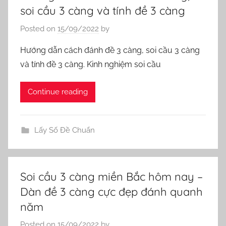
soi cầu 3 càng và tính đề 3 càng
Posted on
15/09/2022
by
Hướng dẫn cách đánh đề 3 càng, soi cầu 3 càng
và tính đề 3 càng. Kinh nghiệm soi cầu
Continue reading
Lấy Số Đề Chuẩn
Soi cầu 3 càng miền Bắc hôm nay –
Dàn đề 3 càng cực đẹp đánh quanh
năm
Posted on
15/09/2022
by