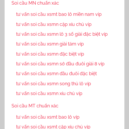
Soi cầu MN chuẩn xác
tư vấn soi cầu xsmt bao lô miền nam vip
tư vấn soi cầu xsmn cặp xíu chủ vip
tư vấn soi cầu xsmn lô 3 số giải đặc biệt víp
tư vấn soi cầu xsmn giải tám víp
tư vấn soi cầu xsmn đặc biệt víp
tư vấn soi cầu xsmn sớ đầu đuôi giải 8 víp
tư vấn soi cầu xsmn đầu đuôi đặc biệt
tư vấn soi cầu xsmn song thủ lô víp
tư vấn soi cầu xsmn xíu chủ víp
Soi cầu MT chuẩn xác
tư vấn soi cầu xsmt bao lô víp
tư vấn soi cầu xsmt cặp xíu chủ víp