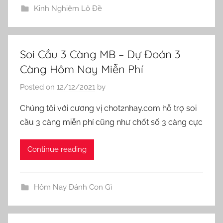
Kinh Nghiệm Lô Đề
Soi Cầu 3 Càng MB – Dự Đoán 3
Càng Hôm Nay Miễn Phí
Posted on
12/12/2021
by
Chúng tôi với cương vị chot2nhay.com hỗ trợ soi
cầu 3 càng miễn phí cũng như chốt số 3 càng cực
Continue reading
Hôm Nay Đánh Con Gì