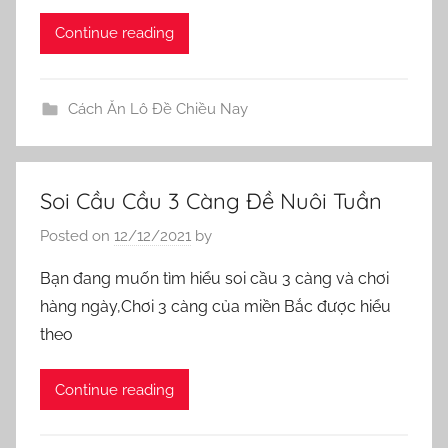
Continue reading
Cách Ăn Lô Đề Chiều Nay
Soi Cầu Cầu 3 Càng Đề Nuôi Tuần
Posted on
12/12/2021
by
Bạn đang muốn tìm hiểu soi cầu 3 càng và chơi
hàng ngày,Chơi 3 càng của miền Bắc được hiểu
theo
Continue reading