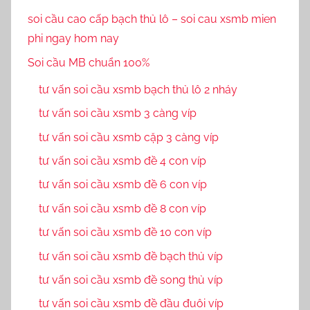
viết
soi cầu cao cấp bạch thủ lô – soi cau xsmb mien
phi ngay hom nay
Soi cầu MB chuẩn 100%
tư vấn soi cầu xsmb bạch thủ lô 2 nháy
tư vấn soi cầu xsmb 3 càng víp
tư vấn soi cầu xsmb cặp 3 càng víp
tư vấn soi cầu xsmb đề 4 con víp
tư vấn soi cầu xsmb đề 6 con víp
tư vấn soi cầu xsmb đề 8 con víp
tư vấn soi cầu xsmb đề 10 con víp
tư vấn soi cầu xsmb đề bạch thủ víp
tư vấn soi cầu xsmb đề song thủ víp
tư vấn soi cầu xsmb đề đầu đuôi víp