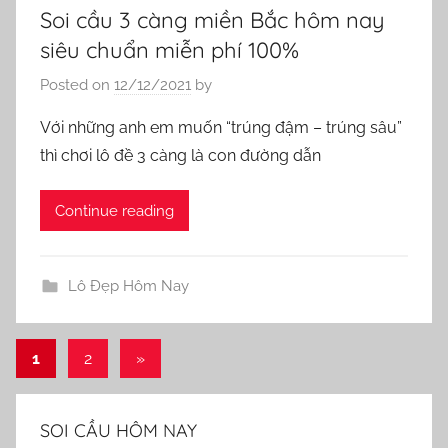
Soi cầu 3 càng miền Bắc hôm nay
siêu chuẩn miễn phí 100%
Posted on
12/12/2021
by
Với những anh em muốn “trúng đậm – trúng sâu”
thì chơi lô đề 3 càng là con đường dẫn
Continue reading
Lô Đẹp Hôm Nay
Phân
Next
1
2
»
Posts
trang
bài
SOI CẦU HÔM NAY