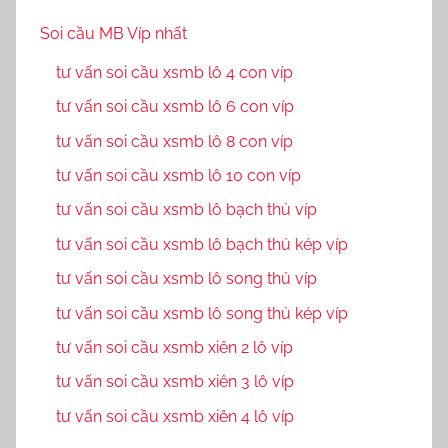
Soi cầu MB Víp nhất
tư vấn soi cầu xsmb lô 4 con víp
tư vấn soi cầu xsmb lô 6 con víp
tư vấn soi cầu xsmb lô 8 con víp
tư vấn soi cầu xsmb lô 10 con víp
tư vấn soi cầu xsmb lô bạch thủ víp
tư vấn soi cầu xsmb lô bạch thủ kép víp
tư vấn soi cầu xsmb lô song thủ víp
tư vấn soi cầu xsmb lô song thủ kép víp
tư vấn soi cầu xsmb xiên 2 lô víp
tư vấn soi cầu xsmb xiên 3 lô víp
tư vấn soi cầu xsmb xiên 4 lô víp