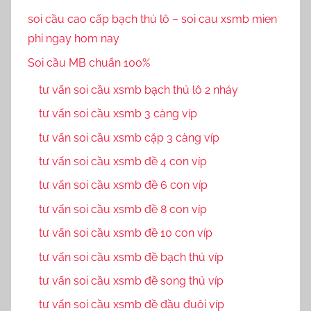
viết
soi cầu cao cấp bạch thủ lô – soi cau xsmb mien
phi ngay hom nay
Soi cầu MB chuẩn 100%
tư vấn soi cầu xsmb bạch thủ lô 2 nháy
tư vấn soi cầu xsmb 3 càng víp
tư vấn soi cầu xsmb cặp 3 càng víp
tư vấn soi cầu xsmb đề 4 con víp
tư vấn soi cầu xsmb đề 6 con víp
tư vấn soi cầu xsmb đề 8 con víp
tư vấn soi cầu xsmb đề 10 con víp
tư vấn soi cầu xsmb đề bạch thủ víp
tư vấn soi cầu xsmb đề song thủ víp
tư vấn soi cầu xsmb đề đầu đuôi víp