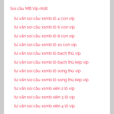
Soi cầu MB Víp nhất
tư vấn soi cầu xsmb lô 4 con víp
tư vấn soi cầu xsmb lô 6 con víp
tư vấn soi cầu xsmb lô 8 con víp
tư vấn soi cầu xsmb lô 10 con víp
tư vấn soi cầu xsmb lô bạch thủ víp
tư vấn soi cầu xsmb lô bạch thủ kép víp
tư vấn soi cầu xsmb lô song thủ víp
tư vấn soi cầu xsmb lô song thủ kép víp
tư vấn soi cầu xsmb xiên 2 lô víp
tư vấn soi cầu xsmb xiên 3 lô víp
tư vấn soi cầu xsmb xiên 4 lô víp