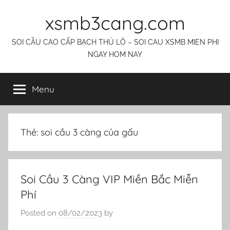
Skip
xsmb3cang.com
to
content
SOI CẦU CAO CẤP BẠCH THỦ LÔ – SOI CAU XSMB MIEN PHI
NGAY HOM NAY
Menu
Thẻ:
soi cầu 3 càng của gấu
Soi Cầu 3 Càng VIP Miền Bắc Miễn
Phí
Posted on
08/02/2023
by