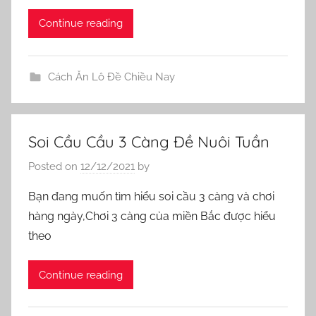
Continue reading
Cách Ăn Lô Đề Chiều Nay
Soi Cầu Cầu 3 Càng Đề Nuôi Tuần
Posted on
12/12/2021
by
Bạn đang muốn tìm hiểu soi cầu 3 càng và chơi
hàng ngày,Chơi 3 càng của miền Bắc được hiểu
theo
Continue reading