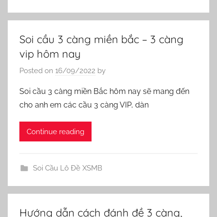
Soi cầu 3 càng miền bắc – 3 càng
vip hôm nay
Posted on
16/09/2022
by
Soi cầu 3 càng miền Bắc hôm nay sẽ mang đến
cho anh em các cầu 3 càng VIP, dàn
Continue reading
Soi Cầu Lô Đề XSMB
Hướng dẫn cách đánh đề 3 càng,