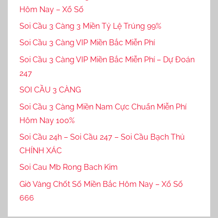
Hôm Nay – Xổ Số
Soi Cầu 3 Càng 3 Miền Tỷ Lệ Trúng 99%
Soi Cầu 3 Càng VIP Miền Bắc Miễn Phí
Soi Cầu 3 Càng VIP Miền Bắc Miễn Phí – Dự Đoán
247
SOI CẦU 3 CÀNG
Soi Cầu 3 Càng Miền Nam Cực Chuẩn Miễn Phí
Hôm Nay 100%
Soi Cầu 24h – Soi Cầu 247 – Soi Cầu Bạch Thủ
CHÍNH XÁC
Soi Cau Mb Rong Bach Kim
Giờ Vàng Chốt Số Miền Bắc Hôm Nay – Xổ Số
666