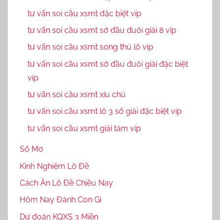
tư vấn soi cầu xsmt đặc biệt víp
tư vấn soi cầu xsmt sớ đầu đuôi giải 8 víp
tư vấn soi cầu xsmt song thủ lô víp
tư vấn soi cầu xsmt sớ đầu đuôi giải đặc biệt
víp
tư vấn soi cầu xsmt xíu chủ
tư vấn soi cầu xsmt lô 3 số giải đặc biệt víp
tư vấn soi cầu xsmt giải tám víp
Sổ Mơ
Kinh Nghiệm Lô Đề
Cách Ăn Lô Đề Chiều Nay
Hôm Nay Đánh Con Gì
Dự đoán KQXS 3 Miền