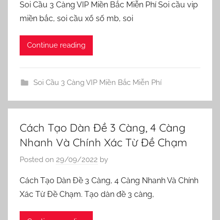
Soi Cầu 3 Càng VIP Miền Bắc Miễn Phí Soi cầu vip
miền bắc, soi cầu xổ số mb, soi
Continue reading
Soi Cầu 3 Càng VIP Miền Bắc Miễn Phí
Cách Tạo Dàn Đề 3 Càng, 4 Càng
Nhanh Và Chính Xác Từ Đề Chạm
Posted on
29/09/2022
by
Cách Tạo Dàn Đề 3 Càng, 4 Càng Nhanh Và Chính
Xác Từ Đề Chạm. Tạo dàn đề 3 càng,