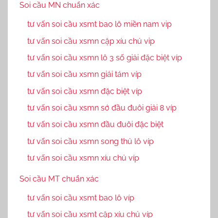
Soi cầu MN chuẩn xác
tư vấn soi cầu xsmt bao lô miền nam vip
tư vấn soi cầu xsmn cặp xíu chủ vip
tư vấn soi cầu xsmn lô 3 số giải đặc biệt víp
tư vấn soi cầu xsmn giải tám víp
tư vấn soi cầu xsmn đặc biệt víp
tư vấn soi cầu xsmn sớ đầu đuôi giải 8 víp
tư vấn soi cầu xsmn đầu đuôi đặc biệt
tư vấn soi cầu xsmn song thủ lô víp
tư vấn soi cầu xsmn xíu chủ víp
Soi cầu MT chuẩn xác
tư vấn soi cầu xsmt bao lô víp
tư vấn soi cầu xsmt cặp xíu chủ víp