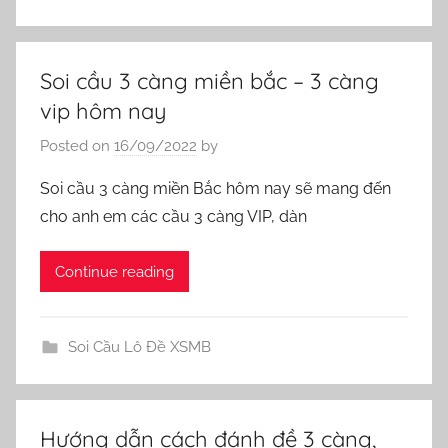
Soi cầu 3 càng miền bắc – 3 càng
vip hôm nay
Posted on
16/09/2022
by
Soi cầu 3 càng miền Bắc hôm nay sẽ mang đến
cho anh em các cầu 3 càng VIP, dàn
Continue reading
Soi Cầu Lô Đề XSMB
Hướng dẫn cách đánh đề 3 càng,