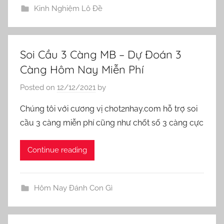
Kinh Nghiệm Lô Đề
Soi Cầu 3 Càng MB – Dự Đoán 3
Càng Hôm Nay Miễn Phí
Posted on
12/12/2021
by
Chúng tôi với cương vị chot2nhay.com hỗ trợ soi
cầu 3 càng miễn phí cũng như chốt số 3 càng cực
Continue reading
Hôm Nay Đánh Con Gì