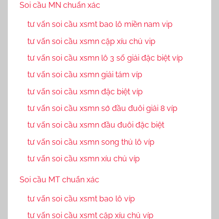
Soi cầu MN chuẩn xác
tư vấn soi cầu xsmt bao lô miền nam vip
tư vấn soi cầu xsmn cặp xíu chủ vip
tư vấn soi cầu xsmn lô 3 số giải đặc biệt víp
tư vấn soi cầu xsmn giải tám víp
tư vấn soi cầu xsmn đặc biệt víp
tư vấn soi cầu xsmn sớ đầu đuôi giải 8 víp
tư vấn soi cầu xsmn đầu đuôi đặc biệt
tư vấn soi cầu xsmn song thủ lô víp
tư vấn soi cầu xsmn xíu chủ víp
Soi cầu MT chuẩn xác
tư vấn soi cầu xsmt bao lô víp
tư vấn soi cầu xsmt cặp xíu chủ víp