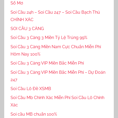
Sổ Mơ
Soi Cầu 24h – Soi Cầu 247 – Soi Cầu Bạch Thủ
CHÍNH XÁC
SOI CẦU 3 CÀNG
Soi Cầu 3 Càng 3 Miền Tỷ Lệ Trúng 99%
Soi Cầu 3 Càng Miền Nam Cực Chuẩn Miễn Phí
Hôm Nay 100%
Soi Cầu 3 Càng VIP Miền Bắc Miễn Phí
Soi Cầu 3 Càng VIP Miền Bắc Miễn Phí – Dự Đoán
247
Soi Cầu Lô Đề XSMB
Soi Cầu Mb Chính Xác Miễn Phí Soi Cầu Lô Chính
Xác
Soi cầu MB chuẩn 100%