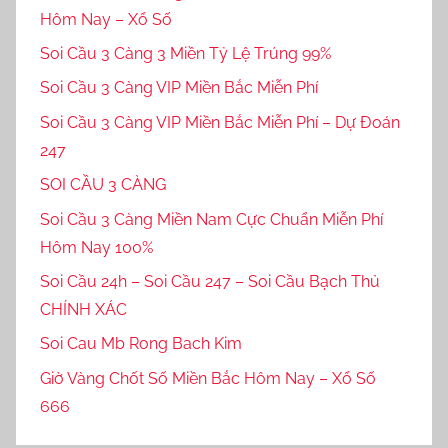
Hôm Nay – Xổ Số
Soi Cầu 3 Càng 3 Miền Tỷ Lệ Trúng 99%
Soi Cầu 3 Càng VIP Miền Bắc Miễn Phí
Soi Cầu 3 Càng VIP Miền Bắc Miễn Phí – Dự Đoán
247
SOI CẦU 3 CÀNG
Soi Cầu 3 Càng Miền Nam Cực Chuẩn Miễn Phí
Hôm Nay 100%
Soi Cầu 24h – Soi Cầu 247 – Soi Cầu Bạch Thủ
CHÍNH XÁC
Soi Cau Mb Rong Bach Kim
Giờ Vàng Chốt Số Miền Bắc Hôm Nay – Xổ Số
666