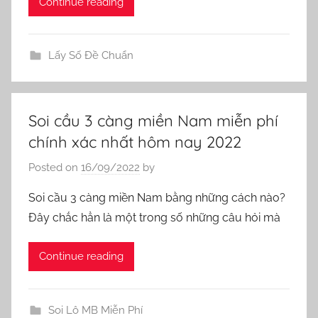
Continue reading
Lấy Số Đề Chuẩn
Soi cầu 3 càng miền Nam miễn phí
chính xác nhất hôm nay 2022
Posted on
16/09/2022
by
Soi cầu 3 càng miền Nam bằng những cách nào?
Đây chắc hẳn là một trong số những câu hỏi mà
Continue reading
Soi Lô MB Miễn Phí