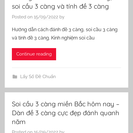
soi cầu 3 càng và tính đề 3 càng
Posted on
15/09/2022
by
Hướng dẫn cách đánh đề 3 càng, soi cầu 3 càng
và tính đề 3 càng. Kinh nghiệm soi cầu
Continue reading
Lấy Số Đề Chuẩn
Soi cầu 3 càng miền Bắc hôm nay –
Dàn đề 3 càng cực đẹp đánh quanh
năm
Posted on
15/09/2022
by