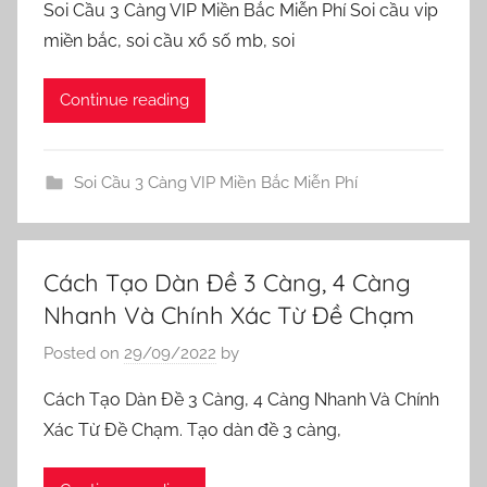
Soi Cầu 3 Càng VIP Miền Bắc Miễn Phí Soi cầu vip
miền bắc, soi cầu xổ số mb, soi
Continue reading
Soi Cầu 3 Càng VIP Miền Bắc Miễn Phí
Cách Tạo Dàn Đề 3 Càng, 4 Càng
Nhanh Và Chính Xác Từ Đề Chạm
Posted on
29/09/2022
by
Cách Tạo Dàn Đề 3 Càng, 4 Càng Nhanh Và Chính
Xác Từ Đề Chạm. Tạo dàn đề 3 càng,