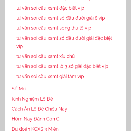
tư vấn soi cầu xsmt đặc biệt víp
tư vấn soi cầu xsmt sớ đầu đuôi giải 8 víp
tư vấn soi cầu xsmt song thủ lô víp
tư vấn soi cầu xsmt sớ đầu đuôi giải đặc biệt
víp
tư vấn soi cầu xsmt xíu chủ
tư vấn soi cầu xsmt lô 3 số giải đặc biệt víp
tư vấn soi cầu xsmt giải tám víp
Sổ Mơ
Kinh Nghiệm Lô Đề
Cách Ăn Lô Đề Chiều Nay
Hôm Nay Đánh Con Gì
Dự đoán KQXS 3 Miền