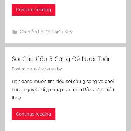
Continue reading
Cách Ăn Lô Đề Chiều Nay
Soi Cầu Cầu 3 Càng Đề Nuôi Tuần
Posted on
12/12/2021
by
Bạn đang muốn tìm hiểu soi cầu 3 càng và chơi
hàng ngày,Chơi 3 càng của miền Bắc được hiểu
theo
Continue reading