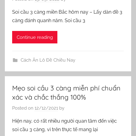
Soi cầu 3 càng miền Bắc hôm nay – Lấy dàn đề 3
càng đánh quanh năm. Soi cầu 3
Continue reading
Cách Ăn Lô Đề Chiều Nay
Mẹo soi cầu 3 càng miễn phí chuẩn
xác và chắc thắng 100%
Posted on
12/12/2021
by
Hiện nay, có rất nhiều người quan tâm đến việc
soi cầu 3 càng, vì trên thực tế mang lại