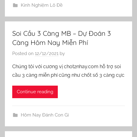
Kinh Nghiệm Lô Đề
Soi Cầu 3 Càng MB – Dự Đoán 3
Càng Hôm Nay Miễn Phí
Posted on
12/12/2021
by
Chúng tôi với cương vị chot2nhay.com hỗ trợ soi
cầu 3 càng miễn phí cũng như chốt số 3 càng cực
Continue reading
Hôm Nay Đánh Con Gì