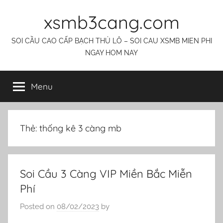
Skip
xsmb3cang.com
to
content
SOI CẦU CAO CẤP BẠCH THỦ LÔ – SOI CAU XSMB MIEN PHI
NGAY HOM NAY
Menu
Thẻ:
thống kê 3 càng mb
Soi Cầu 3 Càng VIP Miền Bắc Miễn
Phí
Posted on
08/02/2023
by