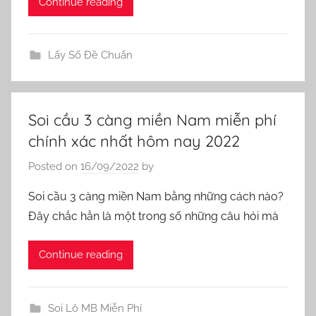
Continue reading
Lấy Số Đề Chuẩn
Soi cầu 3 càng miền Nam miễn phí
chính xác nhất hôm nay 2022
Posted on
16/09/2022
by
Soi cầu 3 càng miền Nam bằng những cách nào?
Đây chắc hẳn là một trong số những câu hỏi mà
Continue reading
Soi Lô MB Miễn Phí