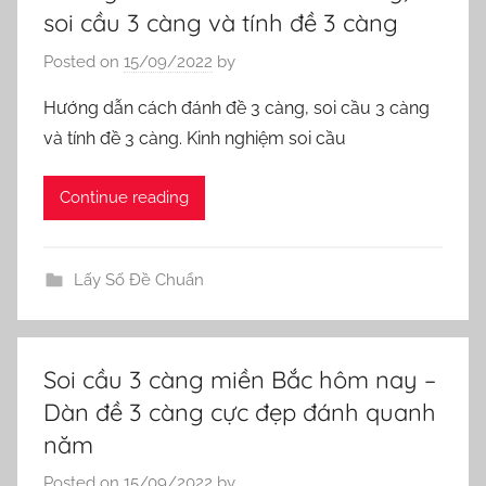
soi cầu 3 càng và tính đề 3 càng
Posted on
15/09/2022
by
Hướng dẫn cách đánh đề 3 càng, soi cầu 3 càng
và tính đề 3 càng. Kinh nghiệm soi cầu
Continue reading
Lấy Số Đề Chuẩn
Soi cầu 3 càng miền Bắc hôm nay –
Dàn đề 3 càng cực đẹp đánh quanh
năm
Posted on
15/09/2022
by