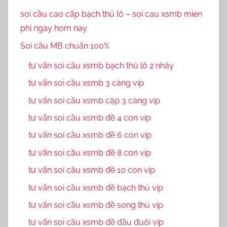
viết
soi cầu cao cấp bạch thủ lô – soi cau xsmb mien
phi ngay hom nay
Soi cầu MB chuẩn 100%
tư vấn soi cầu xsmb bạch thủ lô 2 nháy
tư vấn soi cầu xsmb 3 càng víp
tư vấn soi cầu xsmb cặp 3 càng víp
tư vấn soi cầu xsmb đề 4 con víp
tư vấn soi cầu xsmb đề 6 con víp
tư vấn soi cầu xsmb đề 8 con víp
tư vấn soi cầu xsmb đề 10 con víp
tư vấn soi cầu xsmb đề bạch thủ víp
tư vấn soi cầu xsmb đề song thủ víp
tư vấn soi cầu xsmb đề đầu đuôi víp