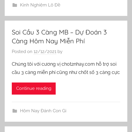
Kinh Nghiệm Lô Đề
Soi Cầu 3 Càng MB – Dự Đoán 3
Càng Hôm Nay Miễn Phí
Posted on
12/12/2021
by
Chúng tôi với cương vị chot2nhay.com hỗ trợ soi
cầu 3 càng miễn phí cũng như chốt số 3 càng cực
Continue reading
Hôm Nay Đánh Con Gì