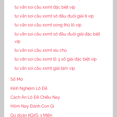
tư vấn soi cầu xsmt đặc biệt víp
tư vấn soi cầu xsmt sớ đầu đuôi giải 8 víp
tư vấn soi cầu xsmt song thủ lô víp
tư vấn soi cầu xsmt sớ đầu đuôi giải đặc biệt
víp
tư vấn soi cầu xsmt xíu chủ
tư vấn soi cầu xsmt lô 3 số giải đặc biệt víp
tư vấn soi cầu xsmt giải tám víp
Sổ Mơ
Kinh Nghiệm Lô Đề
Cách Ăn Lô Đề Chiều Nay
Hôm Nay Đánh Con Gì
Dự đoán KQXS 3 Miền