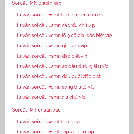
Soi cầu MN chuẩn xác
tư vấn soi cầu xsmt bao lô miền nam vip
tư vấn soi cầu xsmn cặp xíu chủ vip
tư vấn soi cầu xsmn lô 3 số giải đặc biệt víp
tư vấn soi cầu xsmn giải tám víp
tư vấn soi cầu xsmn đặc biệt víp
tư vấn soi cầu xsmn sớ đầu đuôi giải 8 víp
tư vấn soi cầu xsmn đầu đuôi đặc biệt
tư vấn soi cầu xsmn song thủ lô víp
tư vấn soi cầu xsmn xíu chủ víp
Soi cầu MT chuẩn xác
tư vấn soi cầu xsmt bao lô víp
tư vấn soi cầu xsmt cặp xíu chủ víp