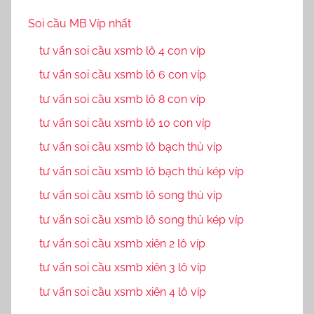
Soi cầu MB Víp nhất
tư vấn soi cầu xsmb lô 4 con víp
tư vấn soi cầu xsmb lô 6 con víp
tư vấn soi cầu xsmb lô 8 con víp
tư vấn soi cầu xsmb lô 10 con víp
tư vấn soi cầu xsmb lô bạch thủ víp
tư vấn soi cầu xsmb lô bạch thủ kép víp
tư vấn soi cầu xsmb lô song thủ víp
tư vấn soi cầu xsmb lô song thủ kép víp
tư vấn soi cầu xsmb xiên 2 lô víp
tư vấn soi cầu xsmb xiên 3 lô víp
tư vấn soi cầu xsmb xiên 4 lô víp