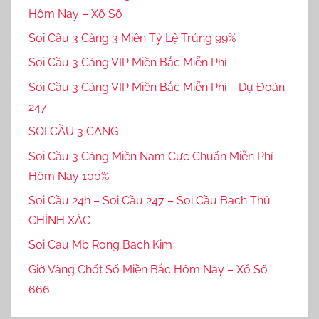
Hôm Nay – Xổ Số
Soi Cầu 3 Càng 3 Miền Tỷ Lệ Trúng 99%
Soi Cầu 3 Càng VIP Miền Bắc Miễn Phí
Soi Cầu 3 Càng VIP Miền Bắc Miễn Phí – Dự Đoán
247
SOI CẦU 3 CÀNG
Soi Cầu 3 Càng Miền Nam Cực Chuẩn Miễn Phí
Hôm Nay 100%
Soi Cầu 24h – Soi Cầu 247 – Soi Cầu Bạch Thủ
CHÍNH XÁC
Soi Cau Mb Rong Bach Kim
Giờ Vàng Chốt Số Miền Bắc Hôm Nay – Xổ Số
666