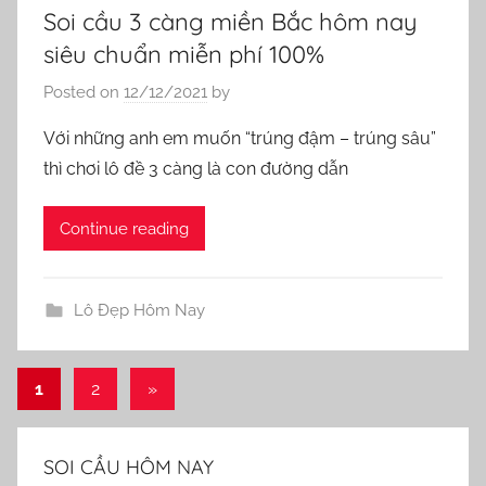
Soi cầu 3 càng miền Bắc hôm nay
siêu chuẩn miễn phí 100%
Posted on
12/12/2021
by
Với những anh em muốn “trúng đậm – trúng sâu”
thì chơi lô đề 3 càng là con đường dẫn
Continue reading
Lô Đẹp Hôm Nay
Phân
Next
1
2
»
Posts
trang
bài
SOI CẦU HÔM NAY