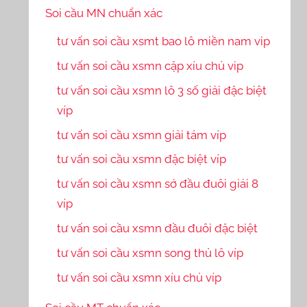
Soi cầu MN chuẩn xác
tư vấn soi cầu xsmt bao lô miền nam vip
tư vấn soi cầu xsmn cặp xíu chủ vip
tư vấn soi cầu xsmn lô 3 số giải đặc biệt
víp
tư vấn soi cầu xsmn giải tám víp
tư vấn soi cầu xsmn đặc biệt víp
tư vấn soi cầu xsmn sớ đầu đuôi giải 8
víp
tư vấn soi cầu xsmn đầu đuôi đặc biệt
tư vấn soi cầu xsmn song thủ lô víp
tư vấn soi cầu xsmn xíu chủ víp