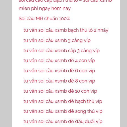
soi cầu cao cấp bạch thủ lô – soi cau xsmb
mien phi ngay hom nay
Soi cầu MB chuẩn 100%
tư vấn soi cầu xsmb bạch thủ lô 2 nháy
tư vấn soi cầu xsmb 3 càng víp
tư vấn soi cầu xsmb cặp 3 càng víp
tư vấn soi cầu xsmb đề 4 con víp
tư vấn soi cầu xsmb đề 6 con víp
tư vấn soi cầu xsmb đề 8 con víp
tư vấn soi cầu xsmb đề 10 con víp
tư vấn soi cầu xsmb đề bạch thủ víp
tư vấn soi cầu xsmb đề song thủ víp
tư vấn soi cầu xsmb đề đầu đuôi víp