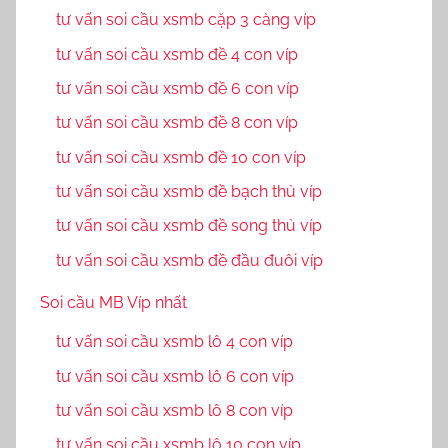
tư vấn soi cầu xsmb cặp 3 càng víp
tư vấn soi cầu xsmb đề 4 con víp
tư vấn soi cầu xsmb đề 6 con víp
tư vấn soi cầu xsmb đề 8 con víp
tư vấn soi cầu xsmb đề 10 con víp
tư vấn soi cầu xsmb đề bạch thủ víp
tư vấn soi cầu xsmb đề song thủ víp
tư vấn soi cầu xsmb đề đầu đuôi víp
Soi cầu MB Víp nhất
tư vấn soi cầu xsmb lô 4 con víp
tư vấn soi cầu xsmb lô 6 con víp
tư vấn soi cầu xsmb lô 8 con víp
tư vấn soi cầu xsmb lô 10 con víp