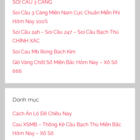
SOI CẦU 3 CÀNG
Soi Cầu 3 Càng Miền Nam Cực Chuẩn Miễn Phí
Hôm Nay 100%
Soi Cầu 24h – Soi Cầu 247 – Soi Cầu Bạch Thủ
CHÍNH XÁC
Soi Cau Mb Rong Bach Kim
Giờ Vàng Chốt Số Miền Bắc Hôm Nay – Xổ Số
666
Danh mục
Cách Ăn Lô Đề Chiều Nay
Cau XSMB – Thống Kê Cầu Bạch Thủ Miền Bắc
Hôm Nay – Xổ Số