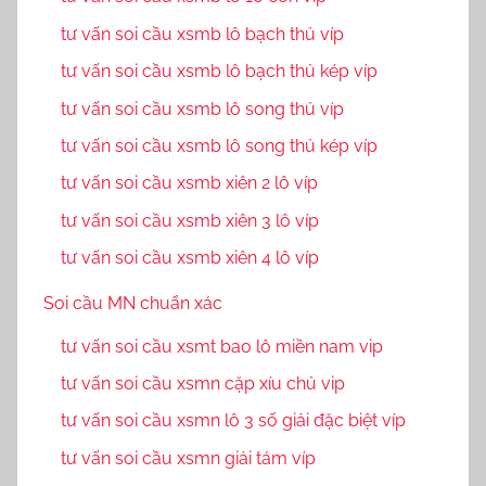
tư vấn soi cầu xsmb lô bạch thủ víp
tư vấn soi cầu xsmb lô bạch thủ kép víp
tư vấn soi cầu xsmb lô song thủ víp
tư vấn soi cầu xsmb lô song thủ kép víp
tư vấn soi cầu xsmb xiên 2 lô víp
tư vấn soi cầu xsmb xiên 3 lô víp
tư vấn soi cầu xsmb xiên 4 lô víp
Soi cầu MN chuẩn xác
tư vấn soi cầu xsmt bao lô miền nam vip
tư vấn soi cầu xsmn cặp xíu chủ vip
tư vấn soi cầu xsmn lô 3 số giải đặc biệt víp
tư vấn soi cầu xsmn giải tám víp