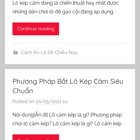
Lô kép câm đang là chiến thuật hay nhất được
những dân chơi lô đề gạo cội đang áp dụng.
Continue reading
Cách Ăn Lô Đề Chiều Nay
Phương Pháp Bắt Lô Kép Câm Siêu
Chuẩn
Posted on
20/05/2021
by
Nội dung[Ẩn đi] Lô câm kép là gì? Phương pháp
chơi lô câm kép? Lô câm kép là gì? Lô câm kép