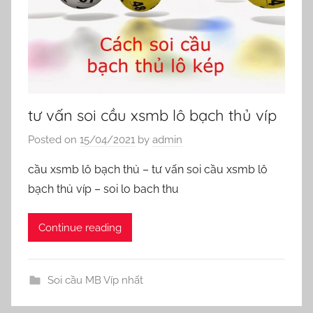
tư vấn soi cầu xsmb lô bạch thủ víp
Posted on
15/04/2021
by
admin
cầu xsmb lô bạch thủ – tư vấn soi cầu xsmb lô
bạch thủ víp – soi lo bach thu
Continue reading
Soi cầu MB Víp nhất