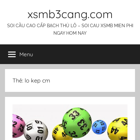
Skip
xsmb3cang.com
to
content
SOI CẦU CAO CẤP BẠCH THỦ LÔ – SOI CAU XSMB MIEN PHI
NGAY HOM NAY
Menu
Thẻ:
lo kep cm