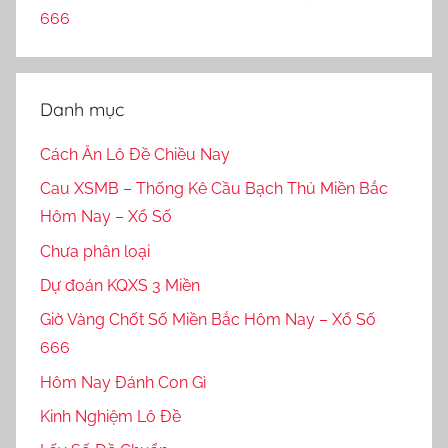
666
Danh mục
Cách Ăn Lô Đề Chiều Nay
Cau XSMB – Thống Kê Cầu Bạch Thủ Miền Bắc
Hôm Nay – Xổ Số
Chưa phân loại
Dự đoán KQXS 3 Miền
Giờ Vàng Chốt Số Miền Bắc Hôm Nay – Xổ Số
666
Hôm Nay Đánh Con Gì
Kinh Nghiệm Lô Đề