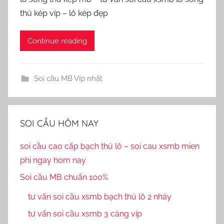
thủ kép víp – lô kép đẹp
Continue reading
Soi cầu MB Víp nhất
SOI CẦU HÔM NAY
soi cầu cao cấp bạch thủ lô – soi cau xsmb mien
phi ngay hom nay
Soi cầu MB chuẩn 100%
tư vấn soi cầu xsmb bạch thủ lô 2 nháy
tư vấn soi cầu xsmb 3 càng víp