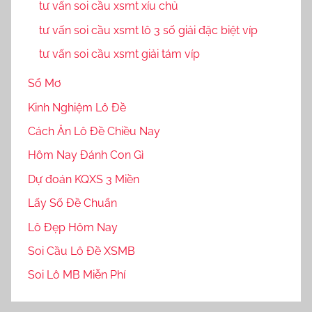
tư vấn soi cầu xsmt xíu chủ
tư vấn soi cầu xsmt lô 3 số giải đặc biệt víp
tư vấn soi cầu xsmt giải tám víp
Sổ Mơ
Kinh Nghiệm Lô Đề
Cách Ăn Lô Đề Chiều Nay
Hôm Nay Đánh Con Gì
Dự đoán KQXS 3 Miền
Lấy Số Đề Chuẩn
Lô Đẹp Hôm Nay
Soi Cầu Lô Đề XSMB
Soi Lô MB Miễn Phí