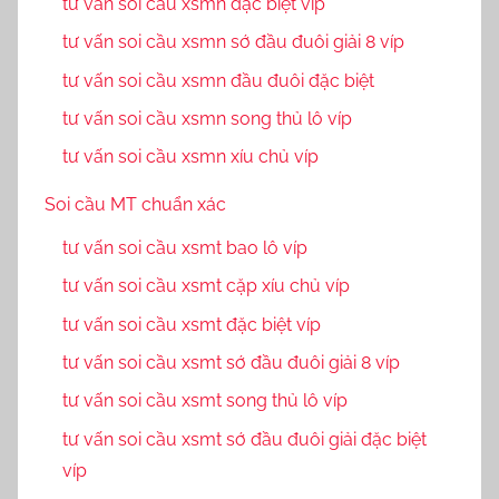
tư vấn soi cầu xsmn đặc biệt víp
tư vấn soi cầu xsmn sớ đầu đuôi giải 8 víp
tư vấn soi cầu xsmn đầu đuôi đặc biệt
tư vấn soi cầu xsmn song thủ lô víp
tư vấn soi cầu xsmn xíu chủ víp
Soi cầu MT chuẩn xác
tư vấn soi cầu xsmt bao lô víp
tư vấn soi cầu xsmt cặp xíu chủ víp
tư vấn soi cầu xsmt đặc biệt víp
tư vấn soi cầu xsmt sớ đầu đuôi giải 8 víp
tư vấn soi cầu xsmt song thủ lô víp
tư vấn soi cầu xsmt sớ đầu đuôi giải đặc biệt
víp