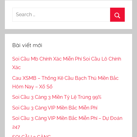
Search
for:
Search
Bài viết mới
Soi Cầu Mb Chính Xác Miễn Phí Soi Cầu Lô Chính
Xác
Cau XSMB – Thống Kê Cầu Bạch Thủ Miền Bắc
Hôm Nay – Xổ Số
Soi Cầu 3 Càng 3 Miền Tỷ Lệ Trúng 99%
Soi Cầu 3 Càng VIP Miền Bắc Miễn Phí
Soi Cầu 3 Càng VIP Miền Bắc Miễn Phí – Dự Đoán
247