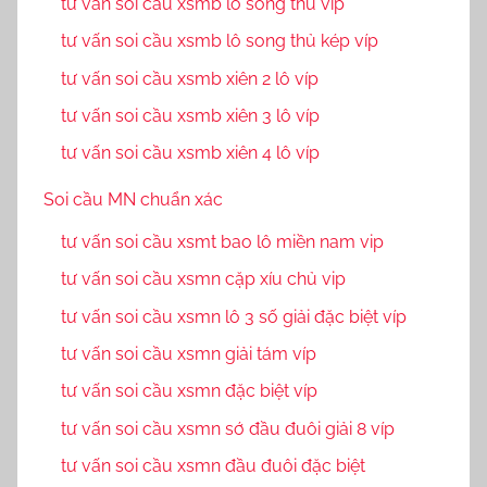
tư vấn soi cầu xsmb lô song thủ víp
tư vấn soi cầu xsmb lô song thủ kép víp
tư vấn soi cầu xsmb xiên 2 lô víp
tư vấn soi cầu xsmb xiên 3 lô víp
tư vấn soi cầu xsmb xiên 4 lô víp
Soi cầu MN chuẩn xác
tư vấn soi cầu xsmt bao lô miền nam vip
tư vấn soi cầu xsmn cặp xíu chủ vip
tư vấn soi cầu xsmn lô 3 số giải đặc biệt víp
tư vấn soi cầu xsmn giải tám víp
tư vấn soi cầu xsmn đặc biệt víp
tư vấn soi cầu xsmn sớ đầu đuôi giải 8 víp
tư vấn soi cầu xsmn đầu đuôi đặc biệt