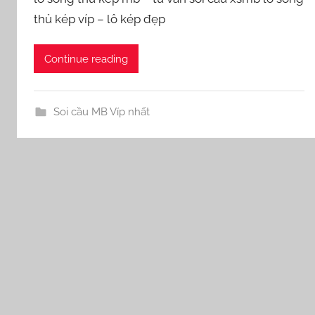
thủ kép víp – lô kép đẹp
Continue reading
Soi cầu MB Víp nhất