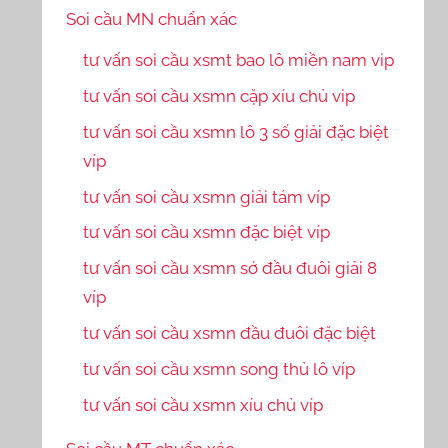
Soi cầu MN chuẩn xác
tư vấn soi cầu xsmt bao lô miền nam vip
tư vấn soi cầu xsmn cặp xíu chủ vip
tư vấn soi cầu xsmn lô 3 số giải đặc biệt
víp
tư vấn soi cầu xsmn giải tám víp
tư vấn soi cầu xsmn đặc biệt víp
tư vấn soi cầu xsmn sớ đầu đuôi giải 8
víp
tư vấn soi cầu xsmn đầu đuôi đặc biệt
tư vấn soi cầu xsmn song thủ lô víp
tư vấn soi cầu xsmn xíu chủ víp