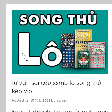
tư vấn soi cầu xsmb lô song thủ
kép víp
Posted on
15/04/2021
by
admin
lô song thủ kép mb – tư vấn soi cầu xsmb lô song