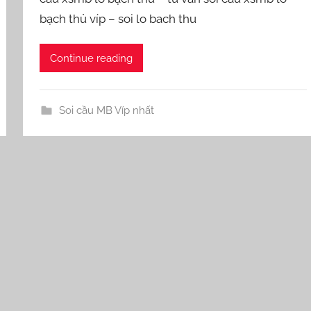
bạch thủ víp – soi lo bach thu
Continue reading
Soi cầu MB Víp nhất