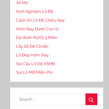
Sổ Mơ
Kinh Nghiệm Lô Đề
Cách Ăn Lô Đề Chiều Nay
Hôm Nay Đánh Con Gì
Dự đoán KQXS 3 Miền
Lấy Số Đề Chuẩn
Lô Đẹp Hôm Nay
Soi Cầu Lô Đề XSMB
Soi Lô MB Miễn Phí
Search
for:
Search