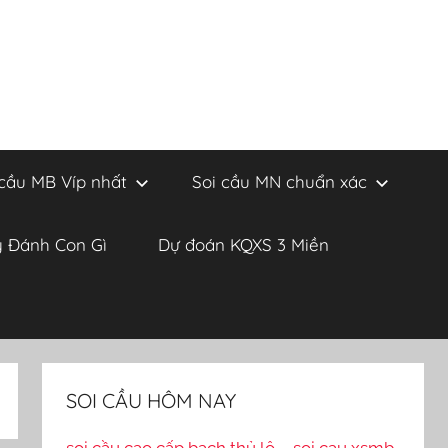
 cầu MB Víp nhất
Soi cầu MN chuẩn xác
 Đánh Con Gì
Dự đoán KQXS 3 Miền
SOI CẦU HÔM NAY