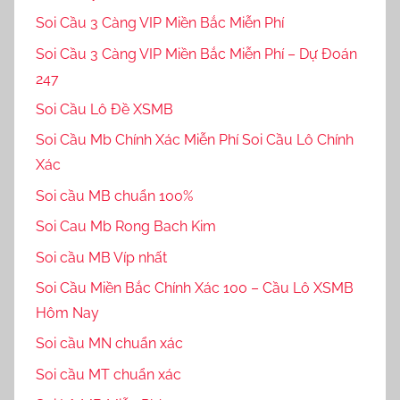
Soi Cầu 3 Càng VIP Miền Bắc Miễn Phí
Soi Cầu 3 Càng VIP Miền Bắc Miễn Phí – Dự Đoán
247
Soi Cầu Lô Đề XSMB
Soi Cầu Mb Chính Xác Miễn Phí Soi Cầu Lô Chính
Xác
Soi cầu MB chuẩn 100%
Soi Cau Mb Rong Bach Kim
Soi cầu MB Víp nhất
Soi Cầu Miền Bắc Chính Xác 100 – Cầu Lô XSMB
Hôm Nay
Soi cầu MN chuẩn xác
Soi cầu MT chuẩn xác