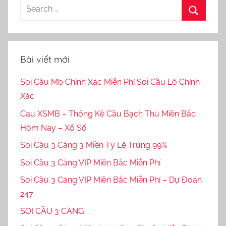
Search
for:
Search
Bài viết mới
Soi Cầu Mb Chính Xác Miễn Phí Soi Cầu Lô Chính
Xác
Cau XSMB – Thống Kê Cầu Bạch Thủ Miền Bắc
Hôm Nay – Xổ Số
Soi Cầu 3 Càng 3 Miền Tỷ Lệ Trúng 99%
Soi Cầu 3 Càng VIP Miền Bắc Miễn Phí
Soi Cầu 3 Càng VIP Miền Bắc Miễn Phí – Dự Đoán
247
SOI CẦU 3 CÀNG