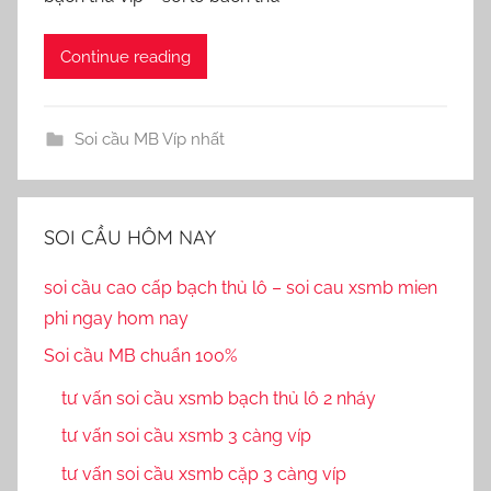
Continue reading
Soi cầu MB Víp nhất
SOI CẦU HÔM NAY
soi cầu cao cấp bạch thủ lô – soi cau xsmb mien
phi ngay hom nay
Soi cầu MB chuẩn 100%
tư vấn soi cầu xsmb bạch thủ lô 2 nháy
tư vấn soi cầu xsmb 3 càng víp
tư vấn soi cầu xsmb cặp 3 càng víp