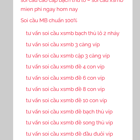
soi cầu cao cấp bạch thủ lô – soi cau xsmb
mien phi ngay hom nay
Soi cầu MB chuẩn 100%
tư vấn soi cầu xsmb bạch thủ lô 2 nháy
tư vấn soi cầu xsmb 3 càng víp
tư vấn soi cầu xsmb cặp 3 càng víp
tư vấn soi cầu xsmb đề 4 con víp
tư vấn soi cầu xsmb đề 6 con víp
tư vấn soi cầu xsmb đề 8 con víp
tư vấn soi cầu xsmb đề 10 con víp
tư vấn soi cầu xsmb đề bạch thủ víp
tư vấn soi cầu xsmb đề song thủ víp
tư vấn soi cầu xsmb đề đầu đuôi víp