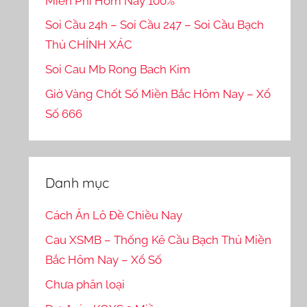
Miễn Phí Hôm Nay 100%
Soi Cầu 24h – Soi Cầu 247 – Soi Cầu Bạch
Thủ CHÍNH XÁC
Soi Cau Mb Rong Bach Kim
Giờ Vàng Chốt Số Miền Bắc Hôm Nay – Xổ
Số 666
Danh mục
Cách Ăn Lô Đề Chiều Nay
Cau XSMB – Thống Kê Cầu Bạch Thủ Miền
Bắc Hôm Nay – Xổ Số
Chưa phân loại