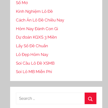
Sổ Mơ
Kinh Nghiệm Lô Đề
Cách Ăn Lô Đề Chiều Nay
Hôm Nay Đánh Con Gì
Dự đoán KQXS 3 Miền
Lấy Số Đề Chuẩn
Lô Đẹp Hôm Nay
Soi Cầu Lô Đề XSMB
Soi Lô MB Miễn Phí
Search
for:
Search