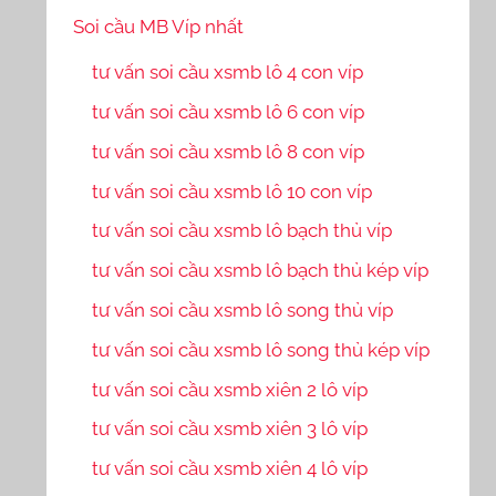
Soi cầu MB Víp nhất
tư vấn soi cầu xsmb lô 4 con víp
tư vấn soi cầu xsmb lô 6 con víp
tư vấn soi cầu xsmb lô 8 con víp
tư vấn soi cầu xsmb lô 10 con víp
tư vấn soi cầu xsmb lô bạch thủ víp
tư vấn soi cầu xsmb lô bạch thủ kép víp
tư vấn soi cầu xsmb lô song thủ víp
tư vấn soi cầu xsmb lô song thủ kép víp
tư vấn soi cầu xsmb xiên 2 lô víp
tư vấn soi cầu xsmb xiên 3 lô víp
tư vấn soi cầu xsmb xiên 4 lô víp