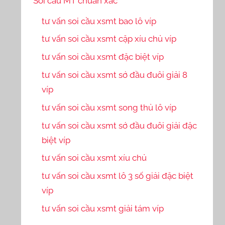
Soi cầu MT chuẩn xác
tư vấn soi cầu xsmt bao lô víp
tư vấn soi cầu xsmt cặp xíu chủ víp
tư vấn soi cầu xsmt đặc biệt víp
tư vấn soi cầu xsmt sớ đầu đuôi giải 8
víp
tư vấn soi cầu xsmt song thủ lô víp
tư vấn soi cầu xsmt sớ đầu đuôi giải đặc
biệt víp
tư vấn soi cầu xsmt xíu chủ
tư vấn soi cầu xsmt lô 3 số giải đặc biệt
víp
tư vấn soi cầu xsmt giải tám víp