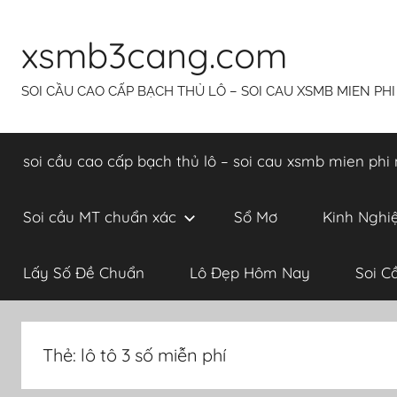
Skip
to
xsmb3cang.com
content
SOI CẦU CAO CẤP BẠCH THỦ LÔ – SOI CAU XSMB MIEN PH
soi cầu cao cấp bạch thủ lô – soi cau xsmb mien ph
Soi cầu MT chuẩn xác
Sổ Mơ
Kinh Nghi
Lấy Số Đề Chuẩn
Lô Đẹp Hôm Nay
Soi C
Thẻ:
lô tô 3 số miễn phí