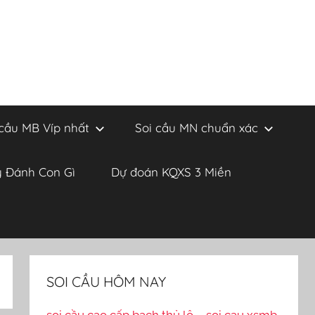
 cầu MB Víp nhất
Soi cầu MN chuẩn xác
 Đánh Con Gì
Dự đoán KQXS 3 Miền
SOI CẦU HÔM NAY