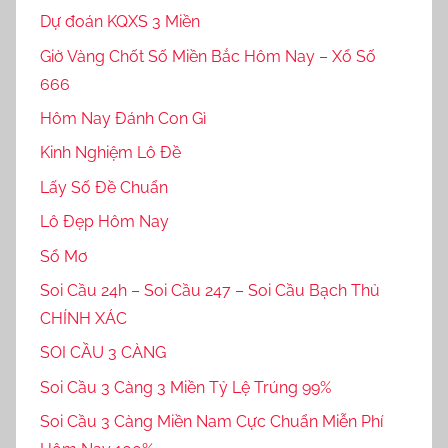
Dự đoán KQXS 3 Miền
Giờ Vàng Chốt Số Miền Bắc Hôm Nay – Xổ Số
666
Hôm Nay Đánh Con Gì
Kinh Nghiệm Lô Đề
Lấy Số Đề Chuẩn
Lô Đẹp Hôm Nay
Sổ Mơ
Soi Cầu 24h – Soi Cầu 247 – Soi Cầu Bạch Thủ
CHÍNH XÁC
SOI CẦU 3 CÀNG
Soi Cầu 3 Càng 3 Miền Tỷ Lệ Trúng 99%
Soi Cầu 3 Càng Miền Nam Cực Chuẩn Miễn Phí