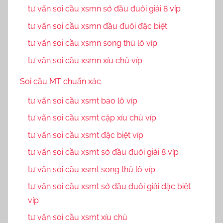
tư vấn soi cầu xsmn sớ đầu đuôi giải 8 víp
tư vấn soi cầu xsmn đầu đuôi đặc biệt
tư vấn soi cầu xsmn song thủ lô víp
tư vấn soi cầu xsmn xíu chủ víp
Soi cầu MT chuẩn xác
tư vấn soi cầu xsmt bao lô víp
tư vấn soi cầu xsmt cặp xíu chủ víp
tư vấn soi cầu xsmt đặc biệt víp
tư vấn soi cầu xsmt sớ đầu đuôi giải 8 víp
tư vấn soi cầu xsmt song thủ lô víp
tư vấn soi cầu xsmt sớ đầu đuôi giải đặc biệt
víp
tư vấn soi cầu xsmt xíu chủ