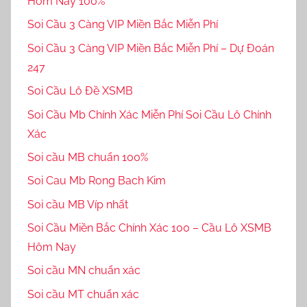
Hôm Nay 100%
Soi Cầu 3 Càng VIP Miền Bắc Miễn Phí
Soi Cầu 3 Càng VIP Miền Bắc Miễn Phí – Dự Đoán
247
Soi Cầu Lô Đề XSMB
Soi Cầu Mb Chính Xác Miễn Phí Soi Cầu Lô Chính
Xác
Soi cầu MB chuẩn 100%
Soi Cau Mb Rong Bach Kim
Soi cầu MB Víp nhất
Soi Cầu Miền Bắc Chính Xác 100 – Cầu Lô XSMB
Hôm Nay
Soi cầu MN chuẩn xác
Soi cầu MT chuẩn xác