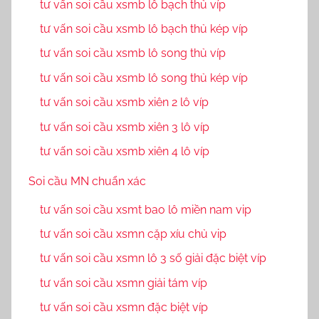
tư vấn soi cầu xsmb lô bạch thủ víp
tư vấn soi cầu xsmb lô bạch thủ kép víp
tư vấn soi cầu xsmb lô song thủ víp
tư vấn soi cầu xsmb lô song thủ kép víp
tư vấn soi cầu xsmb xiên 2 lô víp
tư vấn soi cầu xsmb xiên 3 lô víp
tư vấn soi cầu xsmb xiên 4 lô víp
Soi cầu MN chuẩn xác
tư vấn soi cầu xsmt bao lô miền nam vip
tư vấn soi cầu xsmn cặp xíu chủ vip
tư vấn soi cầu xsmn lô 3 số giải đặc biệt víp
tư vấn soi cầu xsmn giải tám víp
tư vấn soi cầu xsmn đặc biệt víp