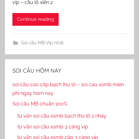
víp – cầu lô xiên 2
Continue reading
Soi cầu MB Víp nhất
SOI CẦU HÔM NAY
soi cầu cao cấp bạch thủ lô – soi cau xsmb mien
phi ngay hom nay
Soi cầu MB chuẩn 100%
tư vấn soi cầu xsmb bạch thủ lô 2 nháy
tư vấn soi cầu xsmb 3 càng víp
tư vấn soi cầu xsmb cặp 3 càng víp