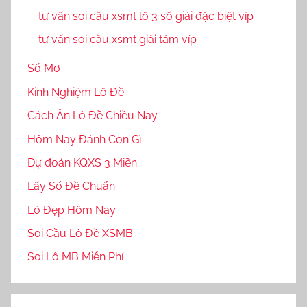
tư vấn soi cầu xsmt lô 3 số giải đặc biệt víp
tư vấn soi cầu xsmt giải tám víp
Sổ Mơ
Kinh Nghiệm Lô Đề
Cách Ăn Lô Đề Chiều Nay
Hôm Nay Đánh Con Gì
Dự đoán KQXS 3 Miền
Lấy Số Đề Chuẩn
Lô Đẹp Hôm Nay
Soi Cầu Lô Đề XSMB
Soi Lô MB Miễn Phí