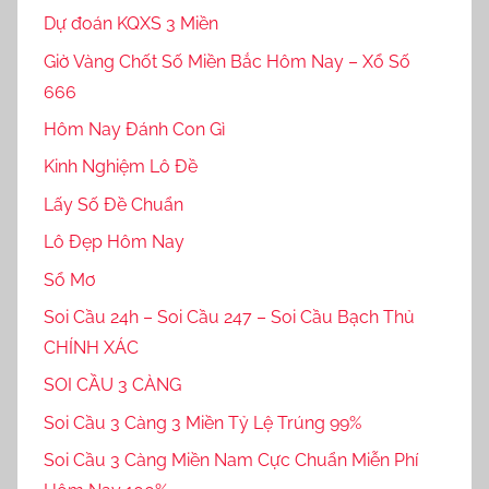
Dự đoán KQXS 3 Miền
Giờ Vàng Chốt Số Miền Bắc Hôm Nay – Xổ Số
666
Hôm Nay Đánh Con Gì
Kinh Nghiệm Lô Đề
Lấy Số Đề Chuẩn
Lô Đẹp Hôm Nay
Sổ Mơ
Soi Cầu 24h – Soi Cầu 247 – Soi Cầu Bạch Thủ
CHÍNH XÁC
SOI CẦU 3 CÀNG
Soi Cầu 3 Càng 3 Miền Tỷ Lệ Trúng 99%
Soi Cầu 3 Càng Miền Nam Cực Chuẩn Miễn Phí