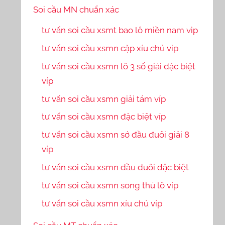
Soi cầu MN chuẩn xác
tư vấn soi cầu xsmt bao lô miền nam vip
tư vấn soi cầu xsmn cặp xíu chủ vip
tư vấn soi cầu xsmn lô 3 số giải đặc biệt
víp
tư vấn soi cầu xsmn giải tám víp
tư vấn soi cầu xsmn đặc biệt víp
tư vấn soi cầu xsmn sớ đầu đuôi giải 8
víp
tư vấn soi cầu xsmn đầu đuôi đặc biệt
tư vấn soi cầu xsmn song thủ lô víp
tư vấn soi cầu xsmn xíu chủ víp