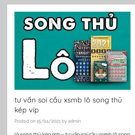
tư vấn soi cầu xsmb lô song thủ
kép víp
Posted on
15/04/2021
by
admin
lô song thủ kép mb – tư vấn soi cầu xsmb lô song