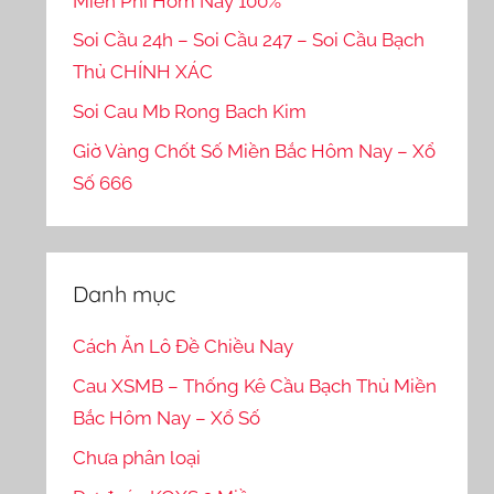
Miễn Phí Hôm Nay 100%
Soi Cầu 24h – Soi Cầu 247 – Soi Cầu Bạch
Thủ CHÍNH XÁC
Soi Cau Mb Rong Bach Kim
Giờ Vàng Chốt Số Miền Bắc Hôm Nay – Xổ
Số 666
Danh mục
Cách Ăn Lô Đề Chiều Nay
Cau XSMB – Thống Kê Cầu Bạch Thủ Miền
Bắc Hôm Nay – Xổ Số
Chưa phân loại