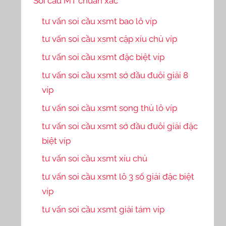
Soi cầu MT chuẩn xác
tư vấn soi cầu xsmt bao lô víp
tư vấn soi cầu xsmt cặp xíu chủ víp
tư vấn soi cầu xsmt đặc biệt víp
tư vấn soi cầu xsmt sớ đầu đuôi giải 8
víp
tư vấn soi cầu xsmt song thủ lô víp
tư vấn soi cầu xsmt sớ đầu đuôi giải đặc
biệt víp
tư vấn soi cầu xsmt xíu chủ
tư vấn soi cầu xsmt lô 3 số giải đặc biệt
víp
tư vấn soi cầu xsmt giải tám víp