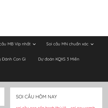
 cầu MB Víp nhất
Soi cầu MN chuẩn xác
 Đánh Con Gì
Dự đoán KQXS 3 Miền
SOI CẦU HÔM NAY