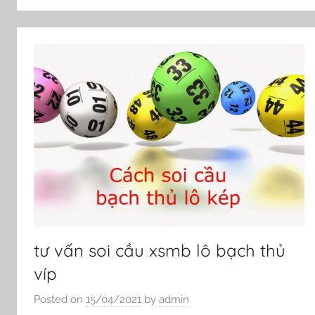
tư vấn soi cầu xsmb lô bạch thủ
víp
Posted on
15/04/2021
by
admin