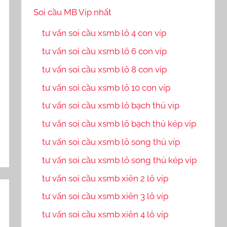
Soi cầu MB Víp nhất
tư vấn soi cầu xsmb lô 4 con víp
tư vấn soi cầu xsmb lô 6 con víp
tư vấn soi cầu xsmb lô 8 con víp
tư vấn soi cầu xsmb lô 10 con víp
tư vấn soi cầu xsmb lô bạch thủ víp
tư vấn soi cầu xsmb lô bạch thủ kép víp
tư vấn soi cầu xsmb lô song thủ víp
tư vấn soi cầu xsmb lô song thủ kép víp
tư vấn soi cầu xsmb xiên 2 lô víp
tư vấn soi cầu xsmb xiên 3 lô víp
tư vấn soi cầu xsmb xiên 4 lô víp