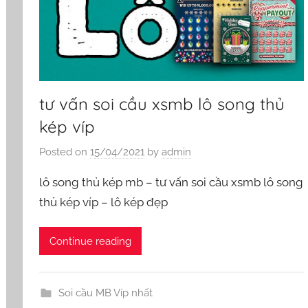
tư vấn soi cầu xsmb lô song thủ
kép víp
Posted on
15/04/2021
by
admin
lô song thủ kép mb – tư vấn soi cầu xsmb lô song
thủ kép víp – lô kép đẹp
Continue reading
Soi cầu MB Víp nhất