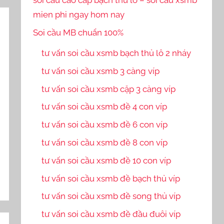
soi cầu cao cấp bạch thủ lô – soi cau xsmb
mien phi ngay hom nay
Soi cầu MB chuẩn 100%
tư vấn soi cầu xsmb bạch thủ lô 2 nháy
tư vấn soi cầu xsmb 3 càng víp
tư vấn soi cầu xsmb cặp 3 càng víp
tư vấn soi cầu xsmb đề 4 con víp
tư vấn soi cầu xsmb đề 6 con víp
tư vấn soi cầu xsmb đề 8 con víp
tư vấn soi cầu xsmb đề 10 con víp
tư vấn soi cầu xsmb đề bạch thủ víp
tư vấn soi cầu xsmb đề song thủ víp
tư vấn soi cầu xsmb đề đầu đuôi víp