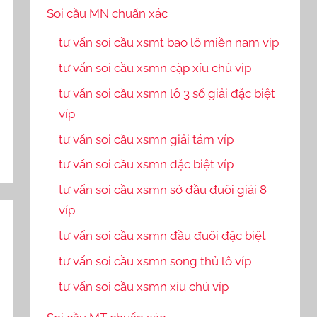
Soi cầu MN chuẩn xác
tư vấn soi cầu xsmt bao lô miền nam vip
tư vấn soi cầu xsmn cặp xíu chủ vip
tư vấn soi cầu xsmn lô 3 số giải đặc biệt
víp
tư vấn soi cầu xsmn giải tám víp
tư vấn soi cầu xsmn đặc biệt víp
tư vấn soi cầu xsmn sớ đầu đuôi giải 8
víp
tư vấn soi cầu xsmn đầu đuôi đặc biệt
tư vấn soi cầu xsmn song thủ lô víp
tư vấn soi cầu xsmn xíu chủ víp