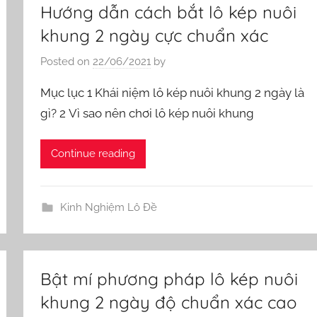
Hướng dẫn cách bắt lô kép nuôi
khung 2 ngày cực chuẩn xác
Posted on
22/06/2021
by
Mục lục 1 Khái niệm lô kép nuôi khung 2 ngày là
gì? 2 Vì sao nên chơi lô kép nuôi khung
Continue reading
Kinh Nghiệm Lô Đề
Bật mí phương pháp lô kép nuôi
khung 2 ngày độ chuẩn xác cao