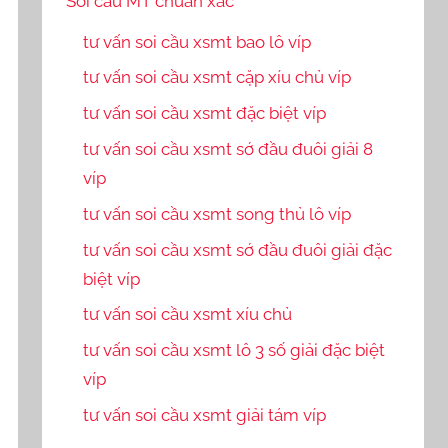
Soi cầu MT chuẩn xác
tư vấn soi cầu xsmt bao lô víp
tư vấn soi cầu xsmt cặp xíu chủ víp
tư vấn soi cầu xsmt đặc biệt víp
tư vấn soi cầu xsmt sớ đầu đuôi giải 8
víp
tư vấn soi cầu xsmt song thủ lô víp
tư vấn soi cầu xsmt sớ đầu đuôi giải đặc
biệt víp
tư vấn soi cầu xsmt xíu chủ
tư vấn soi cầu xsmt lô 3 số giải đặc biệt
víp
tư vấn soi cầu xsmt giải tám víp