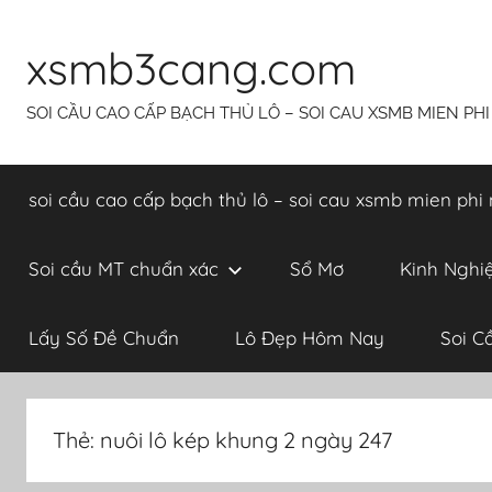
Skip
to
xsmb3cang.com
content
SOI CẦU CAO CẤP BẠCH THỦ LÔ – SOI CAU XSMB MIEN PH
soi cầu cao cấp bạch thủ lô – soi cau xsmb mien ph
Soi cầu MT chuẩn xác
Sổ Mơ
Kinh Nghi
Lấy Số Đề Chuẩn
Lô Đẹp Hôm Nay
Soi C
Thẻ:
nuôi lô kép khung 2 ngày 247