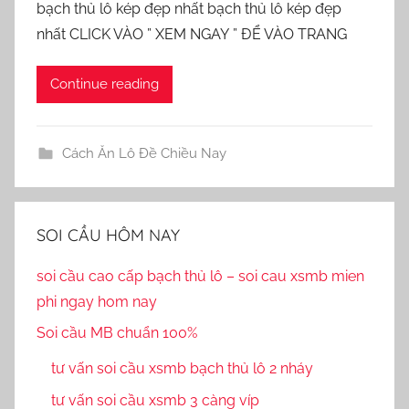
bạch thủ lô kép đẹp nhất bạch thủ lô kép đẹp
nhất CLICK VÀO ” XEM NGAY ” ĐỂ VÀO TRANG
Continue reading
Cách Ăn Lô Đề Chiều Nay
SOI CẦU HÔM NAY
soi cầu cao cấp bạch thủ lô – soi cau xsmb mien
phi ngay hom nay
Soi cầu MB chuẩn 100%
tư vấn soi cầu xsmb bạch thủ lô 2 nháy
tư vấn soi cầu xsmb 3 càng víp