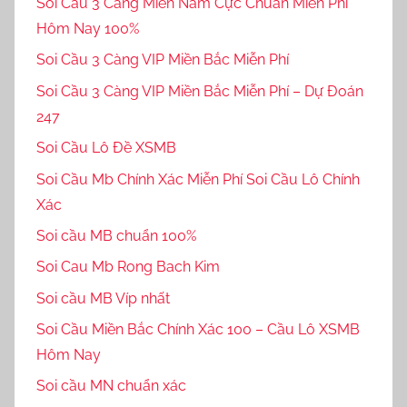
Soi Cầu 3 Càng Miền Nam Cực Chuẩn Miễn Phí
Hôm Nay 100%
Soi Cầu 3 Càng VIP Miền Bắc Miễn Phí
Soi Cầu 3 Càng VIP Miền Bắc Miễn Phí – Dự Đoán
247
Soi Cầu Lô Đề XSMB
Soi Cầu Mb Chính Xác Miễn Phí Soi Cầu Lô Chính
Xác
Soi cầu MB chuẩn 100%
Soi Cau Mb Rong Bach Kim
Soi cầu MB Víp nhất
Soi Cầu Miền Bắc Chính Xác 100 – Cầu Lô XSMB
Hôm Nay
Soi cầu MN chuẩn xác