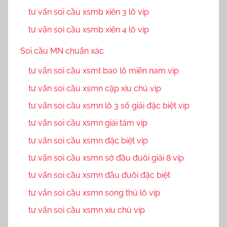
tư vấn soi cầu xsmb xiên 3 lô víp
tư vấn soi cầu xsmb xiên 4 lô víp
Soi cầu MN chuẩn xác
tư vấn soi cầu xsmt bao lô miền nam vip
tư vấn soi cầu xsmn cặp xíu chủ vip
tư vấn soi cầu xsmn lô 3 số giải đặc biệt víp
tư vấn soi cầu xsmn giải tám víp
tư vấn soi cầu xsmn đặc biệt víp
tư vấn soi cầu xsmn sớ đầu đuôi giải 8 víp
tư vấn soi cầu xsmn đầu đuôi đặc biệt
tư vấn soi cầu xsmn song thủ lô víp
tư vấn soi cầu xsmn xíu chủ víp