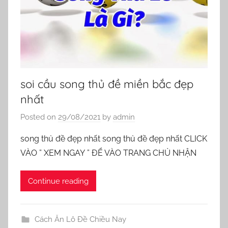
soi cầu song thủ đề miền bắc đẹp
nhất
Posted on
29/08/2021
by
admin
song thủ đề đẹp nhất song thủ đề đẹp nhất CLICK
VÀO ” XEM NGAY ” ĐỂ VÀO TRANG CHỦ NHẬN
Continue reading
Cách Ăn Lô Đề Chiều Nay