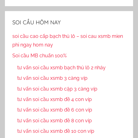
SOI CẦU HÔM NAY
soi cầu cao cấp bạch thủ lô – soi cau xsmb mien
phi ngay hom nay
Soi cầu MB chuẩn 100%
tư vấn soi cầu xsmb bạch thủ lô 2 nháy
tư vấn soi cầu xsmb 3 càng víp
tư vấn soi cầu xsmb cặp 3 càng víp
tư vấn soi cầu xsmb đề 4 con víp
tư vấn soi cầu xsmb đề 6 con víp
tư vấn soi cầu xsmb đề 8 con víp
tư vấn soi cầu xsmb đề 10 con víp