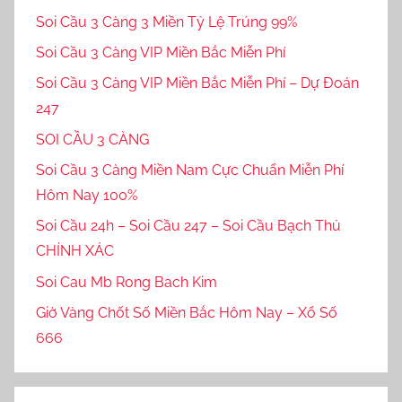
Soi Cầu 3 Càng 3 Miền Tỷ Lệ Trúng 99%
Soi Cầu 3 Càng VIP Miền Bắc Miễn Phí
Soi Cầu 3 Càng VIP Miền Bắc Miễn Phí – Dự Đoán
247
SOI CẦU 3 CÀNG
Soi Cầu 3 Càng Miền Nam Cực Chuẩn Miễn Phí
Hôm Nay 100%
Soi Cầu 24h – Soi Cầu 247 – Soi Cầu Bạch Thủ
CHÍNH XÁC
Soi Cau Mb Rong Bach Kim
Giờ Vàng Chốt Số Miền Bắc Hôm Nay – Xổ Số
666