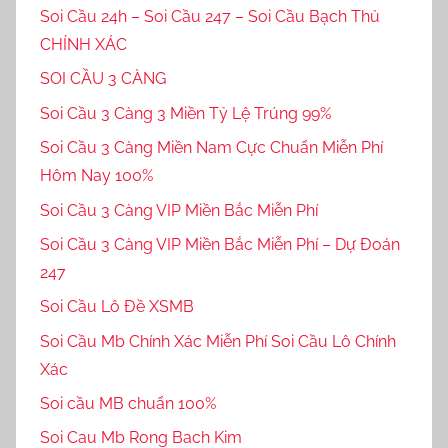
Soi Cầu 24h – Soi Cầu 247 – Soi Cầu Bạch Thủ
CHÍNH XÁC
SOI CẦU 3 CÀNG
Soi Cầu 3 Càng 3 Miền Tỷ Lệ Trúng 99%
Soi Cầu 3 Càng Miền Nam Cực Chuẩn Miễn Phí
Hôm Nay 100%
Soi Cầu 3 Càng VIP Miền Bắc Miễn Phí
Soi Cầu 3 Càng VIP Miền Bắc Miễn Phí – Dự Đoán
247
Soi Cầu Lô Đề XSMB
Soi Cầu Mb Chính Xác Miễn Phí Soi Cầu Lô Chính
Xác
Soi cầu MB chuẩn 100%
Soi Cau Mb Rong Bach Kim