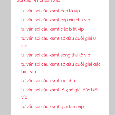
Soi cầu MT chuẩn xác
tư vấn soi cầu xsmt bao lô víp
tư vấn soi cầu xsmt cặp xíu chủ víp
tư vấn soi cầu xsmt đặc biệt víp
tư vấn soi cầu xsmt sớ đầu đuôi giải 8
víp
tư vấn soi cầu xsmt song thủ lô víp
tư vấn soi cầu xsmt sớ đầu đuôi giải đặc
biệt víp
tư vấn soi cầu xsmt xíu chủ
tư vấn soi cầu xsmt lô 3 số giải đặc biệt
víp
tư vấn soi cầu xsmt giải tám víp