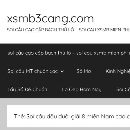
Skip
to
xsmb3cang.com
content
SOI CẦU CAO CẤP BẠCH THỦ LÔ – SOI CAU XSMB MIEN PH
soi cầu cao cấp bạch thủ lô – soi cau xsmb mien ph
Soi cầu MT chuẩn xác
Sổ Mơ
Kinh Nghi
Lấy Số Đề Chuẩn
Lô Đẹp Hôm Nay
Soi C
Thẻ:
Soi cầu đầu đuôi giải 8 miền Nam cao 