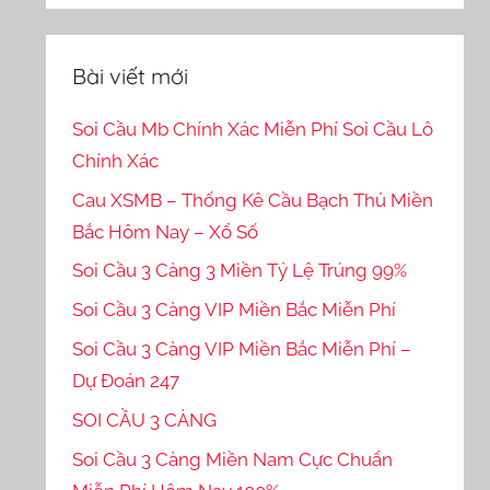
Bài viết mới
Soi Cầu Mb Chính Xác Miễn Phí Soi Cầu Lô
Chính Xác
Cau XSMB – Thống Kê Cầu Bạch Thủ Miền
Bắc Hôm Nay – Xổ Số
Soi Cầu 3 Càng 3 Miền Tỷ Lệ Trúng 99%
Soi Cầu 3 Càng VIP Miền Bắc Miễn Phí
Soi Cầu 3 Càng VIP Miền Bắc Miễn Phí –
Dự Đoán 247
SOI CẦU 3 CÀNG
Soi Cầu 3 Càng Miền Nam Cực Chuẩn