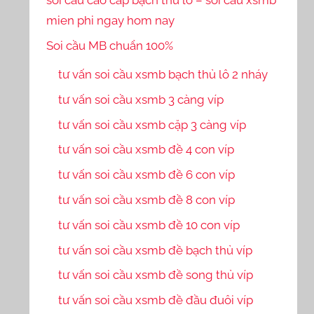
soi cầu cao cấp bạch thủ lô – soi cau xsmb
mien phi ngay hom nay
Soi cầu MB chuẩn 100%
tư vấn soi cầu xsmb bạch thủ lô 2 nháy
tư vấn soi cầu xsmb 3 càng víp
tư vấn soi cầu xsmb cặp 3 càng víp
tư vấn soi cầu xsmb đề 4 con víp
tư vấn soi cầu xsmb đề 6 con víp
tư vấn soi cầu xsmb đề 8 con víp
tư vấn soi cầu xsmb đề 10 con víp
tư vấn soi cầu xsmb đề bạch thủ víp
tư vấn soi cầu xsmb đề song thủ víp
tư vấn soi cầu xsmb đề đầu đuôi víp