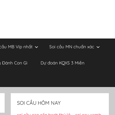
 cầu MB Víp nhất
Soi cầu MN chuẩn xác
 Đánh Con Gì
Dự đoán KQXS 3 Miền
SOI CẦU HÔM NAY