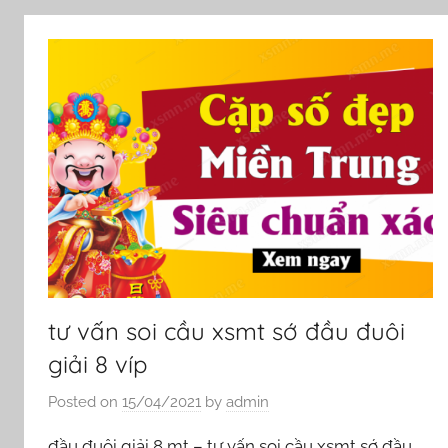
tư vấn soi cầu xsmt sớ đầu đuôi
giải 8 víp
Posted on
15/04/2021
by
admin
đầu đuôi giải 8 mt – tư vấn soi cầu xsmt sớ đầu