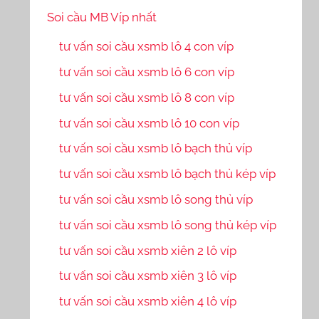
Soi cầu MB Víp nhất
tư vấn soi cầu xsmb lô 4 con víp
tư vấn soi cầu xsmb lô 6 con víp
tư vấn soi cầu xsmb lô 8 con víp
tư vấn soi cầu xsmb lô 10 con víp
tư vấn soi cầu xsmb lô bạch thủ víp
tư vấn soi cầu xsmb lô bạch thủ kép víp
tư vấn soi cầu xsmb lô song thủ víp
tư vấn soi cầu xsmb lô song thủ kép víp
tư vấn soi cầu xsmb xiên 2 lô víp
tư vấn soi cầu xsmb xiên 3 lô víp
tư vấn soi cầu xsmb xiên 4 lô víp