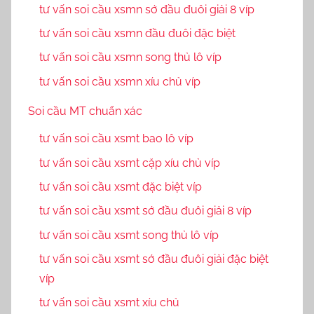
tư vấn soi cầu xsmn sớ đầu đuôi giải 8 víp
tư vấn soi cầu xsmn đầu đuôi đặc biệt
tư vấn soi cầu xsmn song thủ lô víp
tư vấn soi cầu xsmn xíu chủ víp
Soi cầu MT chuẩn xác
tư vấn soi cầu xsmt bao lô víp
tư vấn soi cầu xsmt cặp xíu chủ víp
tư vấn soi cầu xsmt đặc biệt víp
tư vấn soi cầu xsmt sớ đầu đuôi giải 8 víp
tư vấn soi cầu xsmt song thủ lô víp
tư vấn soi cầu xsmt sớ đầu đuôi giải đặc biệt
víp
tư vấn soi cầu xsmt xíu chủ