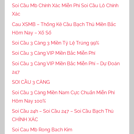
Soi Cầu Mb Chính Xác Miễn Phí Soi Cầu Lô Chính
Xác
Cau XSMB – Thống Kê Cầu Bạch Thủ Miền Bắc
Hôm Nay – Xổ Số
Soi Cầu 3 Càng 3 Miền Tỷ Lệ Trúng 99%
Soi Cầu 3 Càng VIP Miền Bắc Miễn Phí
Soi Cầu 3 Càng VIP Miền Bắc Miễn Phí – Dự Đoán
247
SOI CẦU 3 CÀNG
Soi Cầu 3 Càng Miền Nam Cực Chuẩn Miễn Phí
Hôm Nay 100%
Soi Cầu 24h – Soi Cầu 247 – Soi Cầu Bạch Thủ
CHÍNH XÁC
Soi Cau Mb Rong Bach Kim