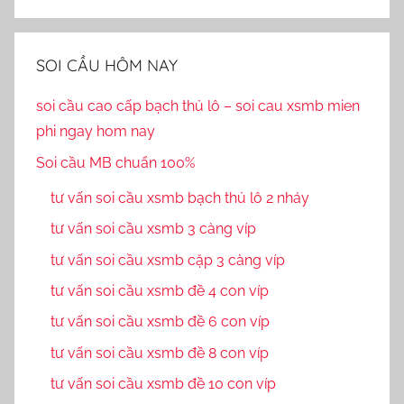
SOI CẦU HÔM NAY
soi cầu cao cấp bạch thủ lô – soi cau xsmb mien
phi ngay hom nay
Soi cầu MB chuẩn 100%
tư vấn soi cầu xsmb bạch thủ lô 2 nháy
tư vấn soi cầu xsmb 3 càng víp
tư vấn soi cầu xsmb cặp 3 càng víp
tư vấn soi cầu xsmb đề 4 con víp
tư vấn soi cầu xsmb đề 6 con víp
tư vấn soi cầu xsmb đề 8 con víp
tư vấn soi cầu xsmb đề 10 con víp