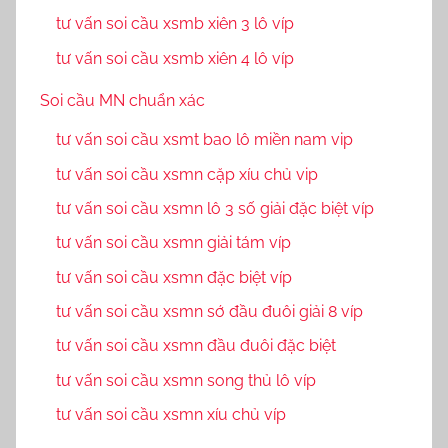
tư vấn soi cầu xsmb xiên 3 lô víp
tư vấn soi cầu xsmb xiên 4 lô víp
Soi cầu MN chuẩn xác
tư vấn soi cầu xsmt bao lô miền nam vip
tư vấn soi cầu xsmn cặp xíu chủ vip
tư vấn soi cầu xsmn lô 3 số giải đặc biệt víp
tư vấn soi cầu xsmn giải tám víp
tư vấn soi cầu xsmn đặc biệt víp
tư vấn soi cầu xsmn sớ đầu đuôi giải 8 víp
tư vấn soi cầu xsmn đầu đuôi đặc biệt
tư vấn soi cầu xsmn song thủ lô víp
tư vấn soi cầu xsmn xíu chủ víp