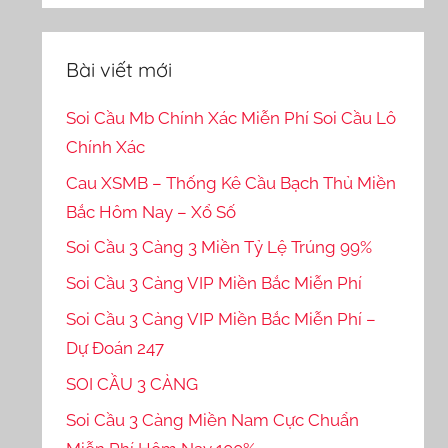
Bài viết mới
Soi Cầu Mb Chính Xác Miễn Phí Soi Cầu Lô
Chính Xác
Cau XSMB – Thống Kê Cầu Bạch Thủ Miền
Bắc Hôm Nay – Xổ Số
Soi Cầu 3 Càng 3 Miền Tỷ Lệ Trúng 99%
Soi Cầu 3 Càng VIP Miền Bắc Miễn Phí
Soi Cầu 3 Càng VIP Miền Bắc Miễn Phí –
Dự Đoán 247
SOI CẦU 3 CÀNG
Soi Cầu 3 Càng Miền Nam Cực Chuẩn