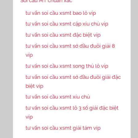
Soi cầu MT chuẩn xác
tư vấn soi cầu xsmt bao lô víp
tư vấn soi cầu xsmt cặp xíu chủ víp
tư vấn soi cầu xsmt đặc biệt víp
tư vấn soi cầu xsmt sớ đầu đuôi giải 8
víp
tư vấn soi cầu xsmt song thủ lô víp
tư vấn soi cầu xsmt sớ đầu đuôi giải đặc
biệt víp
tư vấn soi cầu xsmt xíu chủ
tư vấn soi cầu xsmt lô 3 số giải đặc biệt
víp
tư vấn soi cầu xsmt giải tám víp