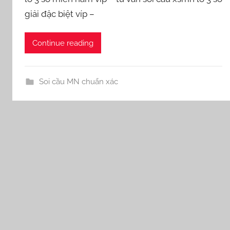
giải đặc biệt víp –
Continue reading
Soi cầu MN chuẩn xác