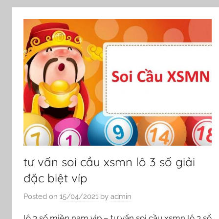
tư vấn soi cầu xsmn lô 3 số giải
đặc biệt víp
Posted on
15/04/2021
by
admin
lô 3 số miền nam vip – tư vấn soi cầu xsmn lô 3 số