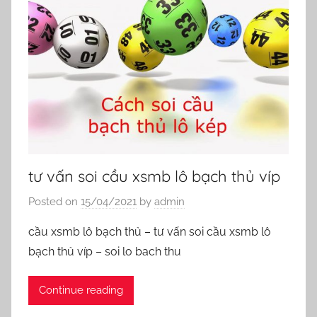
tư vấn soi cầu xsmb lô bạch thủ víp
Posted on
15/04/2021
by
admin
cầu xsmb lô bạch thủ – tư vấn soi cầu xsmb lô
bạch thủ víp – soi lo bach thu
Continue reading