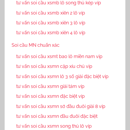
tư vấn soi cầu xsmb lô song thủ kép víp
tư vấn soi cầu xsmb xiên 2 lô víp
tư vấn soi cầu xsmb xiên 3 lô víp
tư vấn soi cầu xsmb xiên 4 lô víp
Soi cầu MN chuẩn xác
tư vấn soi cầu xsmt bao lô miền nam vip
tư vấn soi cầu xsmn cặp xíu chủ vip
tư vấn soi cầu xsmn lô 3 số giải đặc biệt víp
tư vấn soi cầu xsmn giải tám víp
tư vấn soi cầu xsmn đặc biệt víp
tư vấn soi cầu xsmn sớ đầu đuôi giải 8 víp
tư vấn soi cầu xsmn đầu đuôi đặc biệt
tư vấn soi cầu xsmn song thủ lô víp