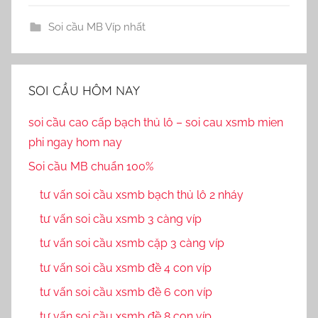
Soi cầu MB Víp nhất
SOI CẦU HÔM NAY
soi cầu cao cấp bạch thủ lô – soi cau xsmb mien
phi ngay hom nay
Soi cầu MB chuẩn 100%
tư vấn soi cầu xsmb bạch thủ lô 2 nháy
tư vấn soi cầu xsmb 3 càng víp
tư vấn soi cầu xsmb cặp 3 càng víp
tư vấn soi cầu xsmb đề 4 con víp
tư vấn soi cầu xsmb đề 6 con víp
tư vấn soi cầu xsmb đề 8 con víp