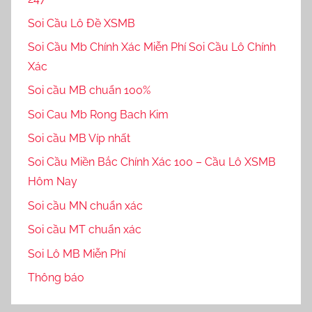
Soi Cầu Lô Đề XSMB
Soi Cầu Mb Chính Xác Miễn Phí Soi Cầu Lô Chính
Xác
Soi cầu MB chuẩn 100%
Soi Cau Mb Rong Bach Kim
Soi cầu MB Víp nhất
Soi Cầu Miền Bắc Chính Xác 100 – Cầu Lô XSMB
Hôm Nay
Soi cầu MN chuẩn xác
Soi cầu MT chuẩn xác
Soi Lô MB Miễn Phí
Thông báo