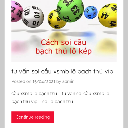
tư vấn soi cầu xsmb lô bạch thủ víp
Posted on
15/04/2021
by
admin
cầu xsmb lô bạch thủ – tư vấn soi cầu xsmb lô
bạch thủ víp – soi lo bach thu
Continue reading