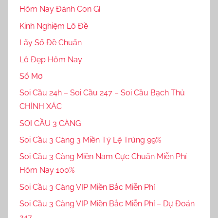
Hôm Nay Đánh Con Gì
Kinh Nghiệm Lô Đề
Lấy Số Đề Chuẩn
Lô Đẹp Hôm Nay
Sổ Mơ
Soi Cầu 24h – Soi Cầu 247 – Soi Cầu Bạch Thủ
CHÍNH XÁC
SOI CẦU 3 CÀNG
Soi Cầu 3 Càng 3 Miền Tỷ Lệ Trúng 99%
Soi Cầu 3 Càng Miền Nam Cực Chuẩn Miễn Phí
Hôm Nay 100%
Soi Cầu 3 Càng VIP Miền Bắc Miễn Phí
Soi Cầu 3 Càng VIP Miền Bắc Miễn Phí – Dự Đoán
247