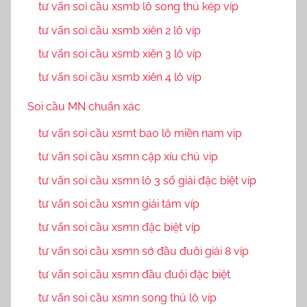
tư vấn soi cầu xsmb lô song thủ kép víp
tư vấn soi cầu xsmb xiên 2 lô víp
tư vấn soi cầu xsmb xiên 3 lô víp
tư vấn soi cầu xsmb xiên 4 lô víp
Soi cầu MN chuẩn xác
tư vấn soi cầu xsmt bao lô miền nam vip
tư vấn soi cầu xsmn cặp xíu chủ vip
tư vấn soi cầu xsmn lô 3 số giải đặc biệt víp
tư vấn soi cầu xsmn giải tám víp
tư vấn soi cầu xsmn đặc biệt víp
tư vấn soi cầu xsmn sớ đầu đuôi giải 8 víp
tư vấn soi cầu xsmn đầu đuôi đặc biệt
tư vấn soi cầu xsmn song thủ lô víp