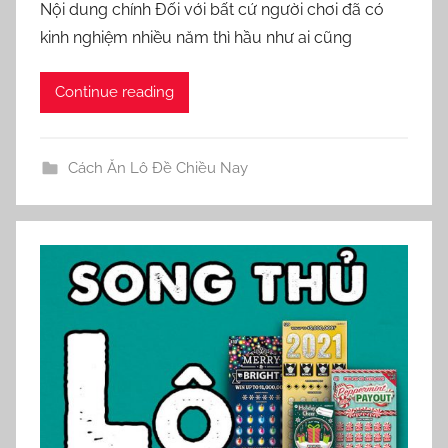
Nội dung chính Đối với bất cứ người chơi đã có
kinh nghiệm nhiều năm thì hầu như ai cũng
Continue reading
Cách Ăn Lô Đề Chiều Nay