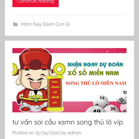
Continue reading
Hôm Nay Đánh Con Gì
tư vấn soi cầu xsmn song thủ lô víp
Posted on
15/04/2021
by
admin