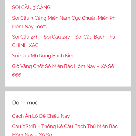
SOI CẦU 3 CÀNG
Soi Cầu 3 Càng Miền Nam Cực Chuẩn Miễn Phí
Hôm Nay 100%
Soi Cầu 24h – Soi Cầu 247 – Soi Cầu Bạch Thủ
CHÍNH XÁC
Soi Cau Mb Rong Bach Kim
Giờ Vàng Chốt Số Miền Bắc Hôm Nay – Xổ Số
666
Danh mục
Cách Ăn Lô Đề Chiều Nay
Cau XSMB – Thống Kê Cầu Bạch Thủ Miền Bắc
Hôm Nay – Xổ Số