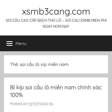
Skip
xsmb3cang.com
to
content
SOI CẦU CAO CẤP BẠCH THỦ LÔ – SOI CAU XSMB MIEN PHI
NGAY HOM NAY
Menu
Thẻ:
soi cầu lô vip miền nam
Bí kíp soi cầu lô miền nam chính xác
100%
Posted on
13/07/2021
by