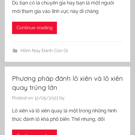
Dù bạn có là chuyên gia hay bạn là một người
mới tham gia vào lĩnh vực này đi chăng
Continue reading
Hôm Nay Đánh Con Gì
Phương pháp đánh lô xiên và lô xiên
quay trúng lớn
Posted on
12/05/2021
by
Lô xiên và lô xiên quay là một trong những hình
thức đánh lô khá phổ biến. Thế nhưng, đối