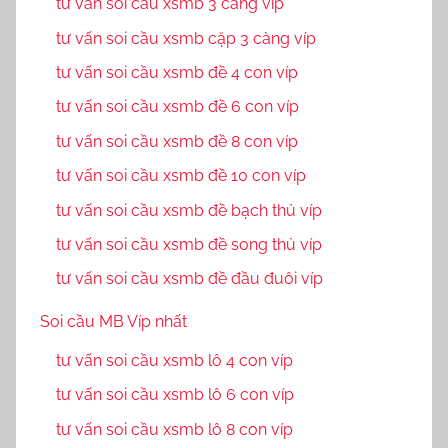
tư vấn soi cầu xsmb 3 càng víp
tư vấn soi cầu xsmb cặp 3 càng víp
tư vấn soi cầu xsmb đề 4 con víp
tư vấn soi cầu xsmb đề 6 con víp
tư vấn soi cầu xsmb đề 8 con víp
tư vấn soi cầu xsmb đề 10 con víp
tư vấn soi cầu xsmb đề bạch thủ víp
tư vấn soi cầu xsmb đề song thủ víp
tư vấn soi cầu xsmb đề đầu đuôi víp
Soi cầu MB Víp nhất
tư vấn soi cầu xsmb lô 4 con víp
tư vấn soi cầu xsmb lô 6 con víp
tư vấn soi cầu xsmb lô 8 con víp