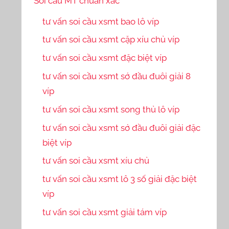
Soi cầu MT chuẩn xác
tư vấn soi cầu xsmt bao lô víp
tư vấn soi cầu xsmt cặp xíu chủ víp
tư vấn soi cầu xsmt đặc biệt víp
tư vấn soi cầu xsmt sớ đầu đuôi giải 8
víp
tư vấn soi cầu xsmt song thủ lô víp
tư vấn soi cầu xsmt sớ đầu đuôi giải đặc
biệt víp
tư vấn soi cầu xsmt xíu chủ
tư vấn soi cầu xsmt lô 3 số giải đặc biệt
víp
tư vấn soi cầu xsmt giải tám víp