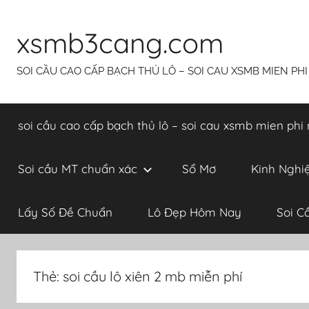
Skip
to
xsmb3cang.com
content
SOI CẦU CAO CẤP BẠCH THỦ LÔ – SOI CAU XSMB MIEN PH
soi cầu cao cấp bạch thủ lô – soi cau xsmb mien ph
Soi cầu MT chuẩn xác
Sổ Mơ
Kinh Nghi
Lấy Số Đề Chuẩn
Lô Đẹp Hôm Nay
Soi C
Thẻ:
soi cầu lô xiên 2 mb miễn phí