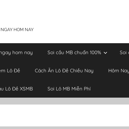
I NGAY HOM NAY
i ngay hom nay
Soi cầu MB chuẩn 100%
Soi
ệm Lô Đề
Cách Ăn Lô Đề Chiều Nay
Hôm Nay
ầu Lô Đề XSMB
Soi Lô MB Miễn Phí