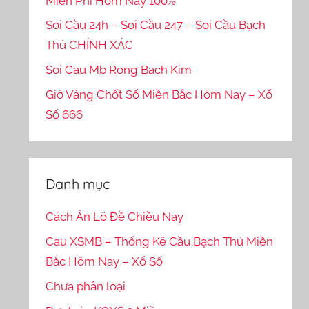
Miễn Phí Hôm Nay 100%
Soi Cầu 24h – Soi Cầu 247 – Soi Cầu Bạch
Thủ CHÍNH XÁC
Soi Cau Mb Rong Bach Kim
Giờ Vàng Chốt Số Miền Bắc Hôm Nay – Xổ
Số 666
Danh mục
Cách Ăn Lô Đề Chiều Nay
Cau XSMB – Thống Kê Cầu Bạch Thủ Miền
Bắc Hôm Nay – Xổ Số
Chưa phân loại