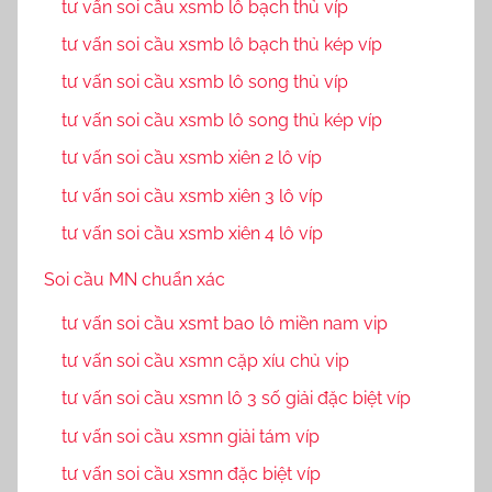
tư vấn soi cầu xsmb lô bạch thủ víp
tư vấn soi cầu xsmb lô bạch thủ kép víp
tư vấn soi cầu xsmb lô song thủ víp
tư vấn soi cầu xsmb lô song thủ kép víp
tư vấn soi cầu xsmb xiên 2 lô víp
tư vấn soi cầu xsmb xiên 3 lô víp
tư vấn soi cầu xsmb xiên 4 lô víp
Soi cầu MN chuẩn xác
tư vấn soi cầu xsmt bao lô miền nam vip
tư vấn soi cầu xsmn cặp xíu chủ vip
tư vấn soi cầu xsmn lô 3 số giải đặc biệt víp
tư vấn soi cầu xsmn giải tám víp
tư vấn soi cầu xsmn đặc biệt víp