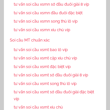
tư vấn soi cầu xsmn sớ đầu đuôi giải 8 víp
tư vấn soi cầu xsmn đầu đuôi đặc biệt
tư vấn soi cầu xsmn song thủ lô víp
tư vấn soi cầu xsmn xíu chủ víp
Soi cầu MT chuẩn xác
tư vấn soi cầu xsmt bao lô víp
tư vấn soi cầu xsmt cặp xíu chủ víp
tư vấn soi cầu xsmt đặc biệt víp
tư vấn soi cầu xsmt sớ đầu đuôi giải 8 víp
tư vấn soi cầu xsmt song thủ lô víp
tư vấn soi cầu xsmt sớ đầu đuôi giải đặc biệt
víp
tư vấn soi cầu xsmt xíu chủ