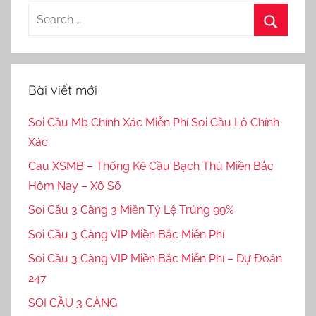
Search
for:
Search
Bài viết mới
Soi Cầu Mb Chính Xác Miễn Phí Soi Cầu Lô Chính
Xác
Cau XSMB – Thống Kê Cầu Bạch Thủ Miền Bắc
Hôm Nay – Xổ Số
Soi Cầu 3 Càng 3 Miền Tỷ Lệ Trúng 99%
Soi Cầu 3 Càng VIP Miền Bắc Miễn Phí
Soi Cầu 3 Càng VIP Miền Bắc Miễn Phí – Dự Đoán
247
SOI CẦU 3 CÀNG